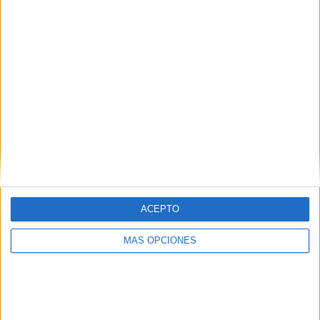
Tags:
Amgevicesa
Autobuses Hadú-Almadraba
ACEPTO
Delincuencia
Policía Nacional
MÁS OPCIONES
Related
Posts
Hasta 7.000 euros por pase de
inmigrantes Ceuta-Algeciras: el negocio