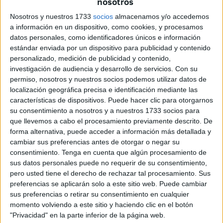
nosotros
la frontera de El Tarajal cuando, repentinamente, en torno
Nosotros y nuestros 1733
socios
almacenamos y/o accedemos
a las diez de la noche,
sufrió el impacto de una piedra
a información en un dispositivo, como cookies, y procesamos
que rompió la luna del cristal de la puerta de entrada
.
datos personales, como identificadores únicos e información
estándar enviada por un dispositivo para publicidad y contenido
Esta rebotó y no llegó a colarse en el interior, una clase de
personalizado, medición de publicidad y contenido,
suerte gracias a la que este gesto no se ha saldado con
investigación de audiencia y desarrollo de servicios.
Con su
permiso, nosotros y nuestros socios podemos utilizar datos de
heridos. Afortunadamente, el conductor y los pasajeros
localización geográfica precisa e identificación mediante las
salieron ilesos del incidente. El único afectado ha sido el
características de dispositivos. Puede hacer clic para otorgarnos
propio autobús, que actualmente se encuentra inoperativo
su consentimiento a nosotros y a nuestros 1733 socios para
en una de las naves de la corporación municipal a la
que llevemos a cabo el procesamiento previamente descrito. De
forma alternativa, puede acceder a información más detallada y
espera de un arreglo.
cambiar sus preferencias antes de otorgar o negar su
consentimiento.
Tenga en cuenta que algún procesamiento de
Ello conllevó a la interrupción en la línea 7, lo que
sus datos personales puede no requerir de su consentimiento,
perjudicó al desarrollo habitual de la ruta. La
policía
ya se
pero usted tiene el derecho de rechazar tal procesamiento. Sus
encuentra manos a la obra para tratar de localizar a los
preferencias se aplicarán solo a este sitio web. Puede cambiar
culpables de este
acto vandálico
.
sus preferencias o retirar su consentimiento en cualquier
momento volviendo a este sitio y haciendo clic en el botón
La ruta ha vuelto a primera hora de la mañana a la
"Privacidad" en la parte inferior de la página web.