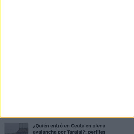
Related
Posts
Aparece un cadáver en las escolleras de
la carretera de Calamocarro
HACE 14 HORAS
Delegación mantiene el refuerzo de
1.042 agentes y prioriza la seguridad en
los barrios periféricos
HACE 19 HORAS
Trump compara crisis de Ceuta y
fronteras de EEUU con Biden: "Países
nos enviaron personas que ellos no
querían"
HACE 2 DÍAS
¿Quién entró en Ceuta en plena
avalancha por Tarajal?: perfiles