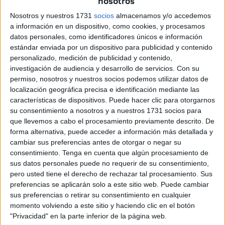
nosotros
detenido por la Policía Nacional por difundir
Nosotros y nuestros 1731
socios
almacenamos y/o accedemos
contenidos yihadistas en redes sociales
. La operación
a información en un dispositivo, como cookies, y procesamos
se centró en su actividad online, especialmente en
datos personales, como identificadores únicos e información
plataformas como TikTok y Telegram, donde compartía
estándar enviada por un dispositivo para publicidad y contenido
material de apología del terrorismo y llamamientos a la
personalizado, medición de publicidad y contenido,
yihad.
investigación de audiencia y desarrollo de servicios.
Con su
permiso, nosotros y nuestros socios podemos utilizar datos de
Apenas tres meses después,
otra intervención
localización geográfica precisa e identificación mediante las
características de dispositivos. Puede hacer clic para otorgarnos
coordinada entre España y Marruecos
culminó con la
su consentimiento a nosotros y a nuestros 1731 socios para
detención de varios integrantes de una célula con lazos en
que llevemos a cabo el procesamiento previamente descrito. De
el Sahel que planeaban atentados en ambos lados de la
forma alternativa, puede acceder a información más detallada y
frontera.
Algunos de esos individuos fueron arrestados
cambiar sus preferencias antes de otorgar o negar su
consentimiento.
Tenga en cuenta que algún procesamiento de
en Ceuta.
sus datos personales puede no requerir de su consentimiento,
pero usted tiene el derecho de rechazar tal procesamiento. Sus
Estos casos recientes ilustran con claridad lo que el
preferencias se aplicarán solo a este sitio web. Puede cambiar
informe del OIET describe como el
“paso de un
sus preferencias o retirar su consentimiento en cualquier
terrorismo centralizado a un modelo descentralizado y
momento volviendo a este sitio y haciendo clic en el botón
más difícil de detectar”.
"Privacidad" en la parte inferior de la página web.