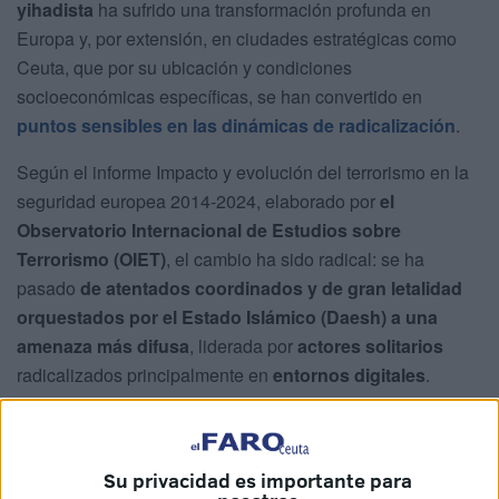
yihadista
ha sufrido una transformación profunda en
Europa y, por extensión, en ciudades estratégicas como
Ceuta, que por su ubicación y condiciones
socioeconómicas específicas, se han convertido en
puntos sensibles en las dinámicas de radicalización
.
Según el informe Impacto y evolución del terrorismo en la
seguridad europea 2014-2024, elaborado por
el
Observatorio Internacional de Estudios sobre
Terrorismo (OIET)
, el cambio ha sido radical: se ha
pasado
de atentados coordinados y de gran letalidad
orquestados por el Estado Islámico (Daesh) a una
amenaza más difusa
, liderada por
actores solitarios
radicalizados principalmente en
entornos digitales
.
Este giro ha tenido también su reflejo en Ceuta, donde
en
el último año se han desarrollado dos importantes
Su privacidad es importante para
operaciones antiterroristas
. En marzo,
un hombre fue