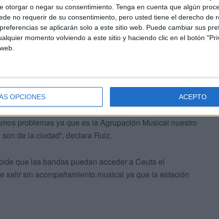
e otorgar o negar su consentimiento.
Tenga en cuenta que algún proc
de no requerir de su consentimiento, pero usted tiene el derecho de r
referencias se aplicarán solo a este sitio web. Puede cambiar sus pref
alquier momento volviendo a este sitio y haciendo clic en el botón "Pri
 web.
andas puedan acceder a Ceuta el
la posibilidad de salir sin
ÁS OPCIONES
ACEPTO
ríamos problemas ya que es la Agrupación Musical nuestro
son de la ciudad”, declara Ruiz.
pide que las bandas puedan acceder a Ceuta el
de salir sin acompañamiento musical ya que la estación