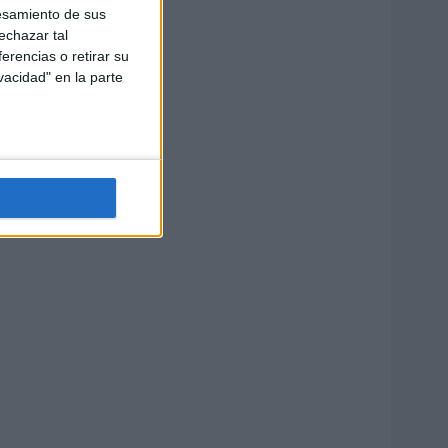
esamiento de sus
echazar tal
erencias o retirar su
vacidad" en la parte