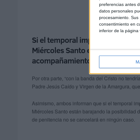
preferencias antes d
datos personales pue
procesamiento. Sus p
consentimiento en cu
inferior de la página
Si el temporal impide que las b
Miércoles Santo están barajando 
acompañamiento musical
M
Por otra parte, “con la banda del Cristo no tend
Padre Jesús Caído y Virgen de la Amargura, que 
Asimismo, ambos informan que si el temporal im
Miércoles Santo están barajando la posibilidad 
de penitencia no se cancelará en ningún caso.