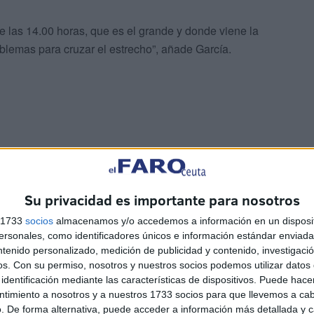
de las 14.00 horas, que es el grande y donde viene la
oblemas para cruzar el estrecho”, añade García.
yo hermano mayor, Jorque Ruiz, indica que el problema
 de Ceuta en la mañana del Jueves Santo.
Su privacidad es importante para nosotros
s 1733
socios
almacenamos y/o accedemos a información en un disposit
lemas porque tienen programado venir en el barco de las
sonales, como identificadores únicos e información estándar enviada 
uchas complicaciones, pero el problema viene a la hora
ntenido personalizado, medición de publicidad y contenido, investigaci
el barco de las 10.00 horas debido a que tienen que tocar
os.
Con su permiso, nosotros y nuestros socios podemos utilizar datos 
identificación mediante las características de dispositivos. Puede hacer
ntimiento a nosotros y a nuestros 1733 socios para que llevemos a ca
. De forma alternativa, puede acceder a información más detallada y 