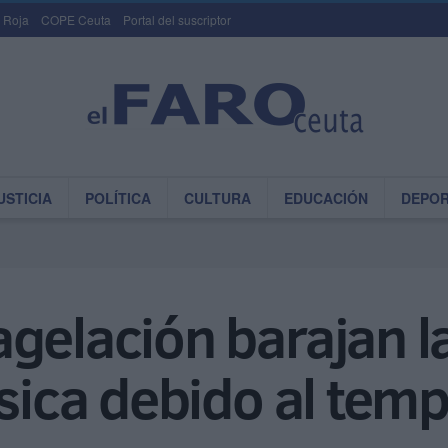
 Roja
COPE Ceuta
Portal del suscriptor
USTICIA
POLÍTICA
CULTURA
EDUCACIÓN
DEPO
gelación barajan la
úsica debido al temp