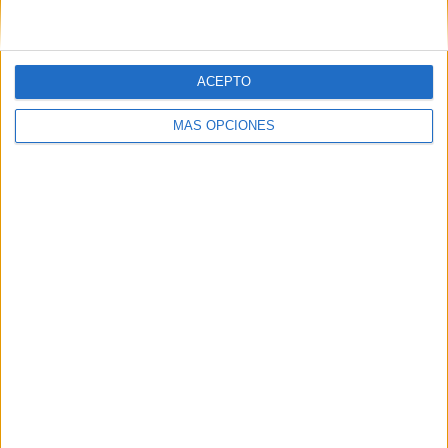
electrónico.
Tags:
concurso
Empresas
Publicidad
Tecnología
ACEPTO
Related
Posts
MÁS OPCIONES
La Cámara de Comercio de Ceuta crea la
Oficina de Atención al Empresario frente
a la crisis
HACE 2 DÍAS
Las imágenes virales sobre la crisis de
Ceuta que nunca ocurrieron
HACE 2 DÍAS
Los comercios locales reabren, pero
asumen pérdidas "bastante
considerables"
HACE 5 DÍAS