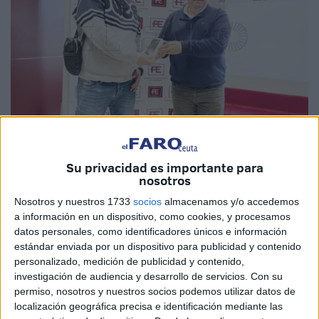
Fotos: Mayte Solán
Su privacidad es importante para
nosotros
Nosotros y nuestros 1733
socios
almacenamos y/o accedemos
a información en un dispositivo, como cookies, y procesamos
El sorteo ‘La energía en tu iPhone’ ya tiene ganador.
datos personales, como identificadores únicos e información
Álvaro González es el agraciado que este viernes se ha
estándar enviada por un dispositivo para publicidad y contenido
alzado con el teléfono del
concurso
celebrado por la
personalizado, medición de publicidad y contenido,
investigación de audiencia y desarrollo de servicios.
Con su
Empresa de Alumbrado Eléctrico
de Ceuta. El regalo, un
permiso, nosotros y nuestros socios podemos utilizar datos de
iPhone 16 pro
, fue entregado este viernes en las
localización geográfica precisa e identificación mediante las
instalaciones de la oficina comercial de la calle General