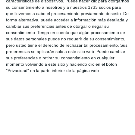
características de dispositivos. Puede hacer clic para otorgarnos
Serrano Orive por parte de Luis Rodríguez Barbancho,
su consentimiento a nosotros y a nuestros 1733 socios para
responsable de atención al cliente de EAECE.
que llevemos a cabo el procesamiento previamente descrito. De
forma alternativa, puede acceder a información más detallada y
“Llegó mi madre con un folleto a casa donde ponía que
cambiar sus preferencias antes de otorgar o negar su
consentimiento.
Tenga en cuenta que algún procesamiento de
sorteaban un teléfono, lo eché y me tocó. La verdad es que
sus datos personales puede no requerir de su consentimiento,
estoy muy contento porque es la primera vez en mi vida
pero usted tiene el derecho de rechazar tal procesamiento. Sus
que gano algo”, comentaba Álvaro González tras la
preferencias se aplicarán solo a este sitio web. Puede cambiar
entrega del teléfono de Apple.
sus preferencias o retirar su consentimiento en cualquier
momento volviendo a este sitio y haciendo clic en el botón
El concurso, organizado por Empresa de Alumbrado
"Privacidad" en la parte inferior de la página web.
Eléctrico de Ceuta Energía, fue puesto en marcha el
pasado mes de octubre para premiar la fidelidad de sus
clientes, que pudieron participar hasta el 5 de enero
simplemente confirmando sus datos de abonados.
Según Rodríguez Barbancho, el balance de esta rifa es
muy positivo. Un total de 730 ciudadanos caballas se
animaron a participar convirtiendo el sorteo en todo un