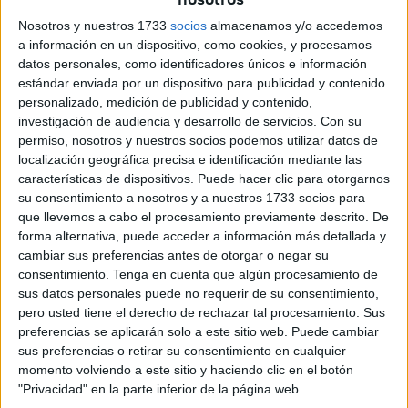
Primaria del
CEIP Mare Nostrum
con el autor José
Antonio Pleguezuelos.
Nosotros y nuestros 1733
socios
almacenamos y/o accedemos
a información en un dispositivo, como cookies, y procesamos
De este modo, los escolares han tenido la oportunidad de
datos personales, como identificadores únicos e información
estándar enviada por un dispositivo para publicidad y contenido
conocer en persona a este escritor ceutí
, autor de
personalizado, medición de publicidad y contenido,
diferentes libros y poemarios.
investigación de audiencia y desarrollo de servicios.
Con su
permiso, nosotros y nuestros socios podemos utilizar datos de
Los niños, emocionados
localización geográfica precisa e identificación mediante las
características de dispositivos. Puede hacer clic para otorgarnos
su consentimiento a nosotros y a nuestros 1733 socios para
Este encuentro estaba previsto a las 11.30 horas y los
que llevemos a cabo el procesamiento previamente descrito. De
alumnos de
CEIP Mare Nostrum
han llegado de forma
forma alternativa, puede acceder a información más detallada y
muy puntual para conocer a José Antonio Pleguezuelos.
cambiar sus preferencias antes de otorgar o negar su
consentimiento.
Tenga en cuenta que algún procesamiento de
Los pequeños lectores llegaban a esta cita con muchos
sus datos personales puede no requerir de su consentimiento,
nervios e ilusión. No todos los días se conoce a un escritor
pero usted tiene el derecho de rechazar tal procesamiento. Sus
preferencias se aplicarán solo a este sitio web. Puede cambiar
y hoy, han podido charlar con él y preguntarle aquellas
sus preferencias o retirar su consentimiento en cualquier
dudas que tuvieran sobre el libro y su proceso de creación.
momento volviendo a este sitio y haciendo clic en el botón
"Privacidad" en la parte inferior de la página web.