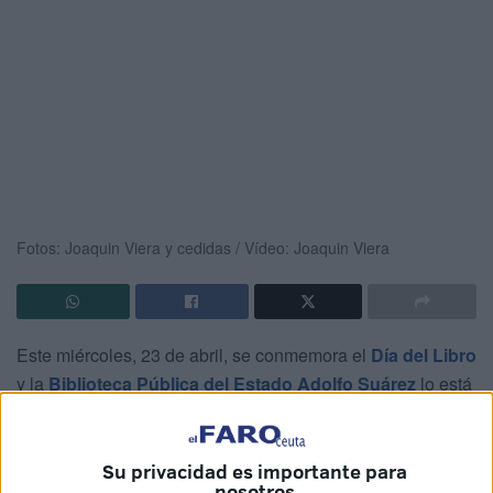
Fotos: Joaquin Viera y cedidas / Vídeo: Joaquin Viera
Este miércoles, 23 de abril, se conmemora el
Día del Libro
y la
Biblioteca Pública del Estado Adolfo Suárez
lo está
celebrando con diferentes actividades en Ceuta. La
primera de ellas ha tenido lugar en horario de mañana y se
trataba de un encuentro entre los alumnos de 6º de
Su privacidad es importante para
nosotros