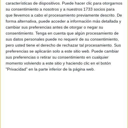
han podido visitar el Instituto Andaluz Interuniversitario en
características de dispositivos. Puede hacer clic para otorgarnos
Data Science e Inteligencia Computacional
(DaSCI),
su consentimiento a nosotros y a nuestros 1733 socios para
que llevemos a cabo el procesamiento previamente descrito. De
además de realizar otras actividades.
forma alternativa, puede acceder a información más detallada y
cambiar sus preferencias antes de otorgar o negar su
De acuerdo con la información ofrecida por la institución
consentimiento.
Tenga en cuenta que algún procesamiento de
educativa, esta actividad a la que se hace mención forma
sus datos personales puede no requerir de su consentimiento,
parte de la
asignatura de Inteligencia Artificial I
, cursada
pero usted tiene el derecho de rechazar tal procesamiento. Sus
específicamente por los alumnos de 1º de Bachillerato.
preferencias se aplicarán solo a este sitio web. Puede cambiar
sus preferencias o retirar su consentimiento en cualquier
momento volviendo a este sitio y haciendo clic en el botón
"Privacidad" en la parte inferior de la página web.