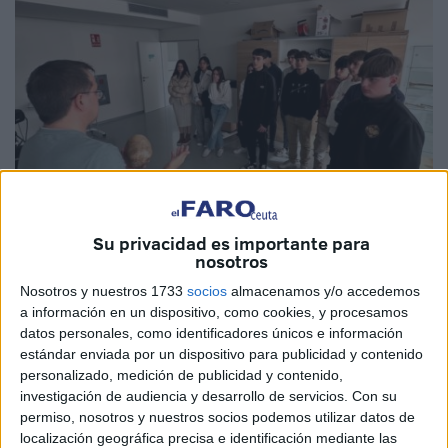
Su privacidad es importante para
nosotros
Imágenes cedidas
Nosotros y nuestros 1733
socios
almacenamos y/o accedemos
a información en un dispositivo, como cookies, y procesamos
datos personales, como identificadores únicos e información
estándar enviada por un dispositivo para publicidad y contenido
Alumnos del IES Siete Colinas
de Ceuta están inmersos
personalizado, medición de publicidad y contenido,
investigación de audiencia y desarrollo de servicios.
Con su
en una experiencia única de aprendizaje. Durante su
permiso, nosotros y nuestros socios podemos utilizar datos de
estancia en Granada los participantes en esta actividad
localización geográfica precisa e identificación mediante las