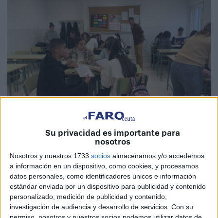
Su privacidad es importante para
Fotos: Maribel Tena
nosotros
Nosotros y nuestros 1733
socios
almacenamos y/o accedemos
a información en un dispositivo, como cookies, y procesamos
datos personales, como identificadores únicos e información
Investigadores durante unas horas. En eso se han
estándar enviada por un dispositivo para publicidad y contenido
convertido los alumnos de 3º ESO B del
IES Puertas del
personalizado, medición de publicidad y contenido,
Campo
de Ceuta que han participado en el scape-class
investigación de audiencia y desarrollo de servicios.
Con su
permiso, nosotros y nuestros socios podemos utilizar datos de