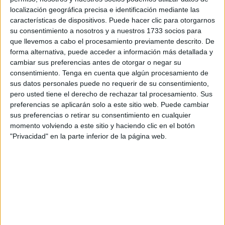
Tirando del hilo, una actividad con la que se pretende
localización geográfica precisa e identificación mediante las
prevenir la
violencia de género
en el
ámbito educativo.
características de dispositivos. Puede hacer clic para otorgarnos
su consentimiento a nosotros y a nuestros 1733 socios para
Al término del recreo, el aula se ha convertido en una sala
que llevemos a cabo el procesamiento previamente descrito. De
de investigación y los alumnos tendrían que ayudar al
forma alternativa, puede acceder a información más detallada y
agente García a resolver el caso de la desaparición de una
cambiar sus preferencias antes de otorgar o negar su
consentimiento.
Tenga en cuenta que algún procesamiento de
joven
, Carla.
sus datos personales puede no requerir de su consentimiento,
pero usted tiene el derecho de rechazar tal procesamiento. Sus
Para ello, Marta Moreno, educadora social y agente de
preferencias se aplicarán solo a este sitio web. Puede cambiar
igualdad experta en
prevención de violencia de género
sus preferencias o retirar su consentimiento en cualquier
del Equipo Ágora, encargada de dirigir esta actividad, ha
momento volviendo a este sitio y haciendo clic en el botón
presentado al alumnado el informe con las primeras pistas
"Privacidad" en la parte inferior de la página web.
de la investigación, como que se trata de una joven de 19
años y que lleva tres días desaparecidas.
A raíz de eso, los jóvenes investigadores tendrían que tirar
del hilo hasta llegar al final y encontrar a Carla planteando
diferentes hipótesis. Lo que hace que sea una actividad
que “engancha muchísimo”.