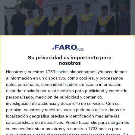
Su privacidad es importante para
nosotros
Nosotros y nuestros 1733
socios
almacenamos y/o accedemos
Imágenes cedidas
a información en un dispositivo, como cookies, y procesamos
datos personales, como identificadores únicos e información
estándar enviada por un dispositivo para publicidad y contenido
personalizado, medición de publicidad y contenido,
Los alumnos pertenecientes al Centro Integrado de
investigación de audiencia y desarrollo de servicios.
Con su
Formación Profesional Número 1 de Ceuta se graduaron
permiso, nosotros y nuestros socios podemos utilizar datos de
localización geográfica precisa e identificación mediante las
en la jornada de este miércoles en el
Instituto Puertas del
características de dispositivos. Puede hacer clic para otorgarnos
Campo
. Un acto solemne en el que estos alumnos
su consentimiento a nosotros y a nuestros 1733 socios para
pusieron el broche de oro a esta etapa y que estuvo