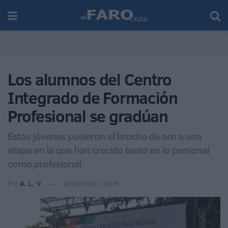
Los alumnos del Centro
Integrado de Formación
Profesional se gradúan
Estos jóvenes pusieron el broche de oro a una
etapa en la que han crecido tanto en lo personal
como profesional
Por
A. L. V.
23/06/2022 - 08:28