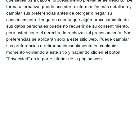
que llevemos a cabo el procesamiento previamente descrito. De
presentado por las jefas de estudio Carmen Jiménez y
forma alternativa, puede acceder a información más detallada y
cambiar sus preferencias antes de otorgar o negar su
Maite Lagares.
consentimiento.
Tenga en cuenta que algún procesamiento de
sus datos personales puede no requerir de su consentimiento,
Los discursos en estos casos no pudieron faltar. La
pero usted tiene el derecho de rechazar tal procesamiento. Sus
directora Mila Pérez ofreció unas palabras de ánimo,
preferencias se aplicarán solo a este sitio web. Puede cambiar
felicitación para los graduados que se encontraban allí.
sus preferencias o retirar su consentimiento en cualquier
Sus caras delataban la ilusión de haber alcanzado la meta
momento volviendo a este sitio y haciendo clic en el botón
"Privacidad" en la parte inferior de la página web.
que se propusieron hace un tiempo. El esfuerzo y sacrificio
ha dado sus frutos.
Además de Pérez, habló un representante de las
empresas
a la que el alumnado ha acudido a realizar las
prácticas. Una ocasión para poner de relieve el buen
trabajo que han desempeñado y todos los conocimientos
que han adquirido y que les servirá para el futuro. Y no hay
dos sin tres, cuando también dedicó unas palabras la
madre de uno de los alumnos. Ella reflejó el éxito de los
pupilos y su sacrificio.