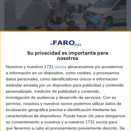
Su privacidad es importante para
nosotros
Nosotros y nuestros 1731
socios
almacenamos y/o accedemos
a información en un dispositivo, como cookies, y procesamos
datos personales, como identificadores únicos e información
estándar enviada por un dispositivo para publicidad y contenido
Cedida
personalizado, medición de publicidad y contenido,
investigación de audiencia y desarrollo de servicios.
Con su
permiso, nosotros y nuestros socios podemos utilizar datos de
localización geográfica precisa e identificación mediante las
características de dispositivos. Puede hacer clic para otorgarnos
Ya son tres los años que los alumnos del Grado Medio
del
su consentimiento a nosotros y a nuestros 1731 socios para
IES Clara Campoamor
realizan una
limpieza de
que llevemos a cabo el procesamiento previamente descrito. De