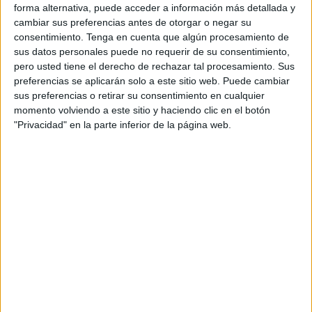
plásticos y basuras
que se encuentran en las aguas de
forma alternativa, puede acceder a información más detallada y
Ceuta. Lo están haciendo y lo harán durante su periodo
cambiar sus preferencias antes de otorgar o negar su
consentimiento.
Tenga en cuenta que algún procesamiento de
formativo en colaboración con la empresa Ceuta Kayak.
sus datos personales puede no requerir de su consentimiento,
pero usted tiene el derecho de rechazar tal procesamiento. Sus
Además de realizar su formación en conocimientos
preferencias se aplicarán solo a este sitio web. Puede cambiar
teóricos y prácticos, tanto de conducción de grupos, como
sus preferencias o retirar su consentimiento en cualquier
de puesta en práctica de salvamentos o elaboración de
momento volviendo a este sitio y haciendo clic en el botón
itinerarios adaptados a la meteorología y usuarios. Se está
"Privacidad" en la parte inferior de la página web.
creando conciencia en los alumnos de la importancia de
tener cuidar
el medio ambiente.
Por ese motivo todos los lunes y jueves, junto con el
profesor responsable de los alumnos, Raúl Guerrero, y los
técnicos de Ceuta Kayak, los alumnos han retirado bolsas,
botellas de plásticos, envases, tapones, latas, corchos,
botellas de vidrio y demás objetos que se han encontrado
flotando durante la realización de sus actividades
formativas.