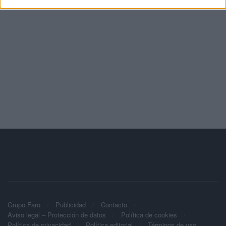
Grupo Faro
Publicidad
Contacto
Aviso legal – Protección de datos
Política de cookies
Política de privacidad
Política editorial
Términos de uso