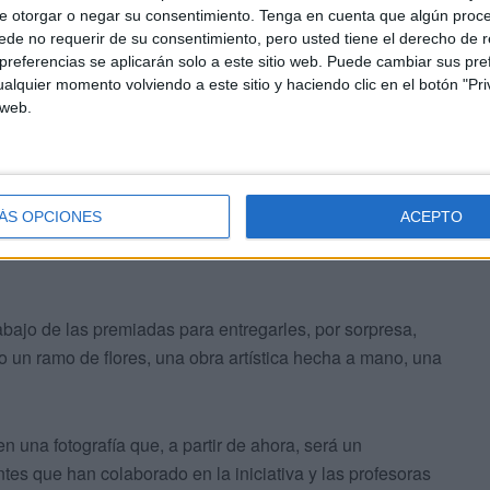
e otorgar o negar su consentimiento.
Tenga en cuenta que algún proc
scapacidad. El objetivo de esta iniciativa es
“agradecer
de no requerir de su consentimiento, pero usted tiene el derecho de r
referencias se aplicarán solo a este sitio web. Puede cambiar sus pref
alquier momento volviendo a este sitio y haciendo clic en el botón "Pri
 web.
 de mujeres que inspiran 8M’, tratan de distinguir a
 los focos y de las altas esferas de la sociedad local.
ÁS OPCIONES
ACEPTO
abajo de las premiadas para entregarles, por sorpresa,
o un ramo de flores, una obra artística hecha a mano, una
 una fotografía que, a partir de ahora, será un
tes que han colaborado en la iniciativa y las profesoras