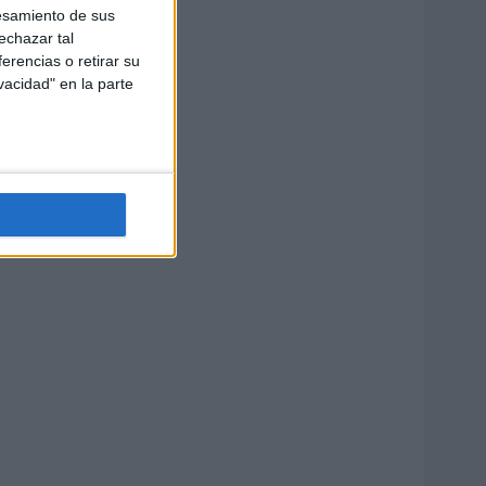
esamiento de sus
echazar tal
erencias o retirar su
vacidad" en la parte