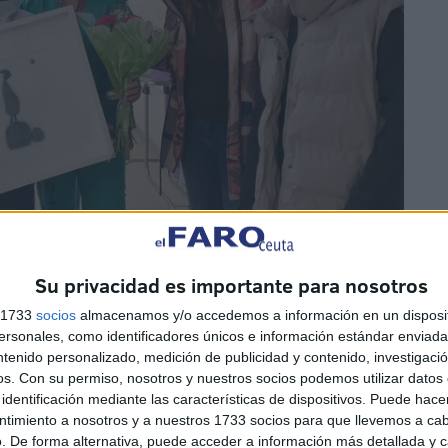
Su privacidad es importante para nosotros
s 1733
socios
almacenamos y/o accedemos a información en un disposit
sonales, como identificadores únicos e información estándar enviada 
ntenido personalizado, medición de publicidad y contenido, investigaci
os.
Con su permiso, nosotros y nuestros socios podemos utilizar datos 
identificación mediante las características de dispositivos. Puede hacer
ntimiento a nosotros y a nuestros 1733 socios para que llevemos a ca
lases, entre las que están las de Aula Abierta, un
. De forma alternativa, puede acceder a información más detallada y 