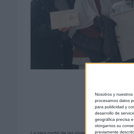
Nosotros y nuestro
procesamos datos per
para publicidad y co
desarrollo de servici
geográfica precisa e 
otorgarnos su conse
La idea partió de las jóvenes que reciben estas c
previamente descrito