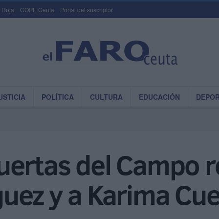
 Roja
COPE Ceuta
Portal del suscriptor
USTICIA
POLÍTICA
CULTURA
EDUCACIÓN
DEPO
uertas del Campo 
uez y a Karima Cue