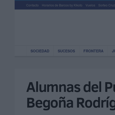
Contacto
Horarios de Barcos by Kikoto
Vuelos
Sorteo Cruz
SOCIEDAD
SUCESOS
FRONTERA
J
Alumnas del P
Begoña Rodríg