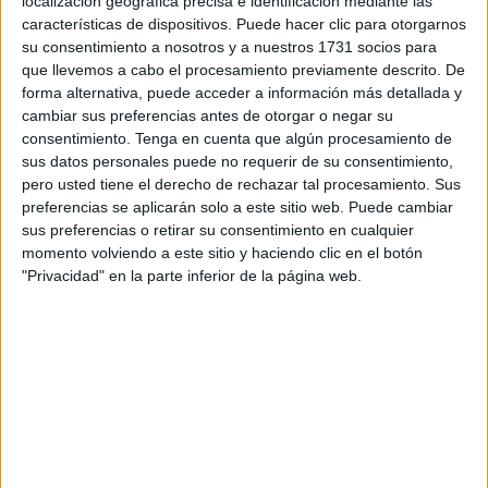
localización geográfica precisa e identificación mediante las
Una charla coloquio ha marcado el inicio de esta jornada,
características de dispositivos. Puede hacer clic para otorgarnos
su consentimiento a nosotros y a nuestros 1731 socios para
para luego darle paso a
una formación
aplicada al
que llevemos a cabo el procesamiento previamente descrito. De
audiovisual y el cine, dentro de la misma temática
forma alternativa, puede acceder a información más detallada y
cambiar sus preferencias antes de otorgar o negar su
Se trata de la primera actividad inmersa en un ciclo de
consentimiento.
Tenga en cuenta que algún procesamiento de
colaboración con la
Fundación Cepaim
, de la mano de
sus datos personales puede no requerir de su consentimiento,
Alba Mª Corredera, trabajadora social, especializada en
pero usted tiene el derecho de rechazar tal procesamiento. Sus
género y juventud.
preferencias se aplicarán solo a este sitio web. Puede cambiar
sus preferencias o retirar su consentimiento en cualquier
No solo se trata de “la adquisición de contenidos
momento volviendo a este sitio y haciendo clic en el botón
"Privacidad" en la parte inferior de la página web.
procedimentales que suponen la mejora en la formación y
aprendizaje de nuestro alumnado”, sino que también
buscan “acercar a los jóvenes estudiantes a conceptos
claves como el racismo, la xenofobia, los delitos de odio,
la tolerancia, y tomarla de ejemplo e inspiración para sus
contenidos y trabajos prácticos y creativos”, han señalado
desde la institución educativa.