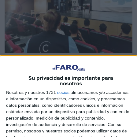
Imágenes cedidas
Su privacidad es importante para
nosotros
‘Yo desactivo el racismo y la xenofobia’. Bajo este lema los
Nosotros y nuestros 1731
socios
almacenamos y/o accedemos
alumnos de Formación Profesional de la Familia Imagen y
a información en un dispositivo, como cookies, y procesamos
datos personales, como identificadores únicos e información
Sonido (Grado Medio de Vídeo Disc-jockey y Sonido y
estándar enviada por un dispositivo para publicidad y contenido
Grado Superior en Producción de Audiovisuales y
personalizado, medición de publicidad y contenido,
Espectáculos), del
IES Siete Colinas
, en Ceuta, han
investigación de audiencia y desarrollo de servicios.
Con su
participado este viernes en una actividad especial.
permiso, nosotros y nuestros socios podemos utilizar datos de