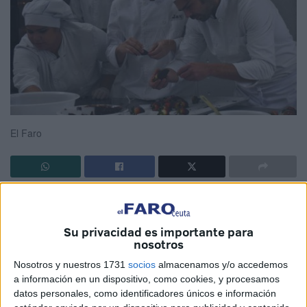
El Faro
El atractivo de la oferta de Formación Profesional (FP) de
los
centros educativos de la ciudad
ha aumentado
Su privacidad es importante para
exponencialmente durante la última década. Si hace diez
nosotros
años, en el curso 2009-2010, eran 1.771 los estudiantes
Nosotros y nuestros 1731
socios
almacenamos y/o accedemos
matriculados en Ciclos Formativos de Grado Medio (466),
a información en un dispositivo, como cookies, y procesamos
Superior (662 en régimen presencial más 112 a distancia)
datos personales, como identificadores únicos e información
y Programas de Cualificación Profesional (531), este año