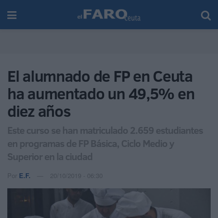
El alumnado de FP en Ceuta
ha aumentado un 49,5% en
diez años
Este curso se han matriculado 2.659 estudiantes
en programas de FP Básica, Ciclo Medio y
Superior en la ciudad
Por
E.F.
20/10/2019 - 06:30