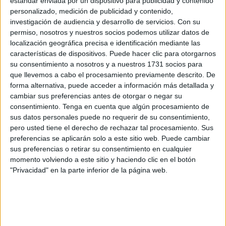
estándar enviada por un dispositivo para publicidad y contenido
personalizado, medición de publicidad y contenido,
académico en Ceuta hay 2.649, un 49,5% más, según las
investigación de audiencia y desarrollo de servicios.
Con su
estadísticas oficiales del Ministerio de Educación y las
permiso, nosotros y nuestros socios podemos utilizar datos de
cifras actualizadas a las que ha tenido acceso este
localización geográfica precisa e identificación mediante las
periódico.
características de dispositivos. Puede hacer clic para otorgarnos
su consentimiento a nosotros y a nuestros 1731 socios para
El incremento del volumen de matriculados en FP ha sido
que llevemos a cabo el procesamiento previamente descrito. De
tan sensible en Grado Medio (962 este curso) como en
forma alternativa, puede acceder a información más detallada y
cambiar sus preferencias antes de otorgar o negar su
Grado Superior (778), pero especialmente en la oferta a
consentimiento.
Tenga en cuenta que algún procesamiento de
distancia, que atrae ya a 425 estudiantes. En Formación
sus datos personales puede no requerir de su consentimiento,
Profesional Básica los seis IES de la ciudad y el CC
pero usted tiene el derecho de rechazar tal procesamiento. Sus
Severo Ochoa cuentan con cerca de medio millar de
preferencias se aplicarán solo a este sitio web. Puede cambiar
sus preferencias o retirar su consentimiento en cualquier
alumnos inscritos, concretamente 484.
momento volviendo a este sitio y haciendo clic en el botón
"Privacidad" en la parte inferior de la página web.
A nivel nacional, los alumnos de Formación Profesional
representan el 10,5% del global de estudiantes no
universitarios en este curso (más de un 13% en Ceuta). De
entre el alumnado matriculado, alrededor de 428.300
pertenecen a ciclos formativos de Grado Superior, 14.000