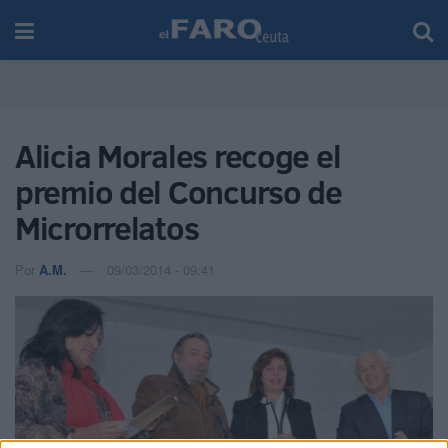
Alicia Morales recoge el
premio del Concurso de
Microrrelatos
Por
A.M.
09/03/2014 - 09:41