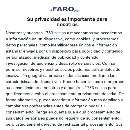
Su privacidad es importante para
nosotros
Nosotros y nuestros 1733
socios
almacenamos y/o accedemos
a información en un dispositivo, como cookies, y procesamos
datos personales, como identificadores únicos e información
estándar enviada por un dispositivo para publicidad y contenido
personalizado, medición de publicidad y contenido,
investigación de audiencia y desarrollo de servicios.
Con su
permiso, nosotros y nuestros socios podemos utilizar datos de
La consejera de Educación, Cultura y Mujer, Mabel Deu,
localización geográfica precisa e identificación mediante las
entregó ayer en la Biblioteca Pública del Estado los
características de dispositivos. Puede hacer clic para otorgarnos
su consentimiento a nosotros y a nuestros 1733 socios para
premios del I Concurso de Microrrelatos sobre Igualdad
que llevemos a cabo el procesamiento previamente descrito. De
entre Hombres y Mujeres.
Los galardones recayeron sobre
forma alternativa, puede acceder a información más detallada y
Alicia Morales Fernández, primer premio y vencedora con
cambiar sus preferencias antes de otorgar o negar su
el texto titulado Ella no lo sabe, mientras que Julio Gómez
consentimiento.
Tenga en cuenta que algún procesamiento de
sus datos personales puede no requerir de su consentimiento,
Jiménez ha sido distinguido con un accésit por la obra
pero usted tiene el derecho de rechazar tal procesamiento. Sus
Gruista.