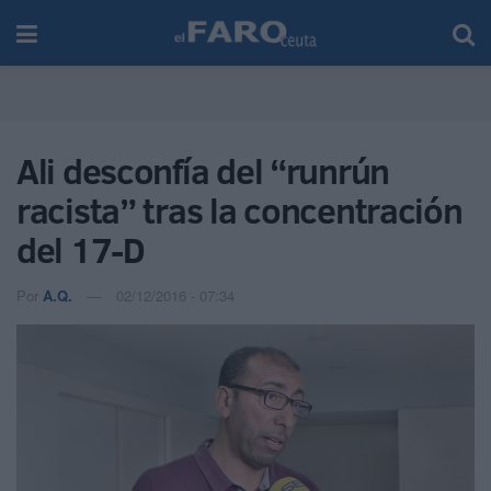
Ali desconfía del “runrún
racista” tras la concentración
del 17-D
Por
A.Q.
02/12/2016 - 07:34