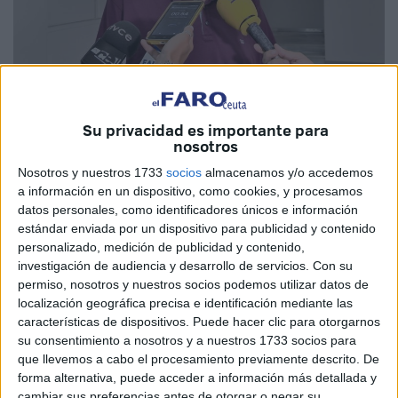
Su privacidad es importante para
nosotros
Nosotros y nuestros 1733
socios
almacenamos y/o accedemos
Caballas se plantea convocar otra el día
a información en un dispositivo, como cookies, y procesamos
10 que no “criminalice” ni a migrantes ni
datos personales, como identificadores únicos e información
estándar enviada por un dispositivo para publicidad y contenido
a MENA
personalizado, medición de publicidad y contenido,
investigación de audiencia y desarrollo de servicios.
Con su
El líder de la coalición Caballas, Mohamed Ali, dejó ayer
permiso, nosotros y nuestros socios podemos utilizar datos de
localización geográfica precisa e identificación mediante las
claro en declaraciones a los periodistas que la formación
características de dispositivos. Puede hacer clic para otorgarnos
localista no solo “no comparte”, sino que “condena”
su consentimiento a nosotros y a nuestros 1733 socios para
expresamente, el “runrún racista y xenófobo” que ha
que llevemos a cabo el procesamiento previamente descrito. De
percibido alrededor de la convocatoria promovida en las
forma alternativa, puede acceder a información más detallada y
cambiar sus preferencias antes de otorgar o negar su