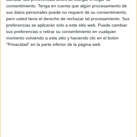
Redes Sociales de una concentración contra la
consentimiento.
Tenga en cuenta que algún procesamiento de
inseguridad ciudadana bajo el lema ‘¡¡Más seguridad!!
sus datos personales puede no requerir de su consentimiento,
Reunión pacífica por tus amigos, tu familia y tu ciudad’
pero usted tiene el derecho de rechazar tal procesamiento. Sus
para el próximo 17 de diciembre a mediodía en la Plaza de
preferencias se aplicarán solo a este sitio web. Puede cambiar
los Reyes por la proliferación de mensajes que
sus preferencias o retirar su consentimiento en cualquier
momento volviendo a este sitio y haciendo clic en el botón
“criminalizan a colectivos ya de por sí vulnerables como
"Privacidad" en la parte inferior de la página web.
los migrantes o los MENA sobre los que se parece hacer
caer en exclusiva la responsabilidad de la preocupación
de la ciudadanía”.
Ante esa perspectiva, sin descartar “poner en
conocimiento de la Fiscalía o las Fuerzas de Seguridad”
los mensajes más descabellados “que llegan a hablar de
hacer batidas o salir a la calle con bates de béisbol”, la
formación localista se ha planteado y está “estudiando” la
posibilidad de convocar otra movilización el 10 de
diciembre, una semana antes, “que reclame una política de
seguridad ciudadana más efectiva, así como mejores