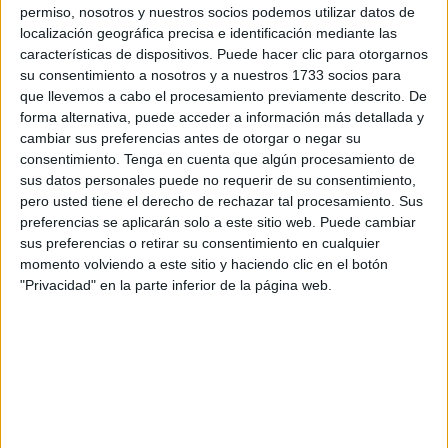
de los fines de semana. Considera que en la barriada es
permiso, nosotros y nuestros socios podemos utilizar datos de
localización geográfica precisa e identificación mediante las
necesario colocar papeleras, acceso para personas con
características de dispositivos. Puede hacer clic para otorgarnos
movilidad reducida y más control policial durante los fines
su consentimiento a nosotros y a nuestros 1733 socios para
de semana.
que llevemos a cabo el procesamiento previamente descrito. De
forma alternativa, puede acceder a información más detallada y
Logros
cambiar sus preferencias antes de otorgar o negar su
consentimiento.
Tenga en cuenta que algún procesamiento de
La barriada también ha logrado llevar a efecto algunas de
sus datos personales puede no requerir de su consentimiento,
sus demandas como es el contar con unos jardines donde
pero usted tiene el derecho de rechazar tal procesamiento. Sus
preferencias se aplicarán solo a este sitio web. Puede cambiar
antes sólo había terreno árido. Su mantenimiento
sus preferencias o retirar su consentimiento en cualquier
constante es fundamental para conseguir que luzcan de
momento volviendo a este sitio y haciendo clic en el botón
esa manera. Mustafa Abdelkader es el responsable de
"Privacidad" en la parte inferior de la página web.
mantenerlos en esas condiciones. “Me encargo de quitar
ramas secas y malas hierbas. Aquí tenemos diferentes
plantas: rosas claveles, geranios, o nísperos y vamos
plantando según la época”.
En el ámbito de la seguridad también se muestran
satisfechos y consideran que Alfau es una barriada “donde