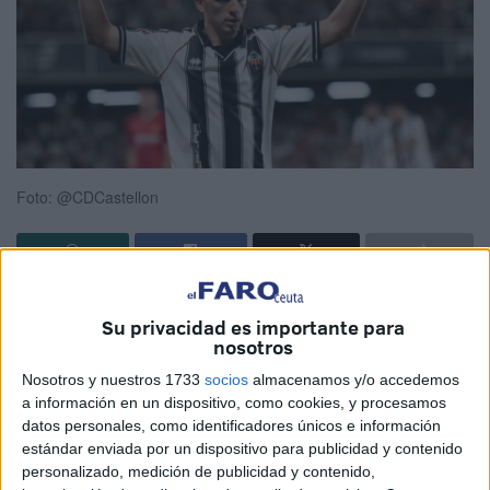
Foto: @CDCastellon
Este domingo
,
la AD Ceuta
tiene su quinto examen de la
Su privacidad es importante para
temporada
. Los de José Juan Romero se enfrentan fuera
nosotros
de casa al
CD Castellón
.
Nosotros y nuestros 1733
socios
almacenamos y/o accedemos
a información en un dispositivo, como cookies, y procesamos
El duelo, que tendrá lugar en el estadio de Castalia el
datos personales, como identificadores únicos e información
domingo a las 18:30, estará marcado por juego propositivo
estándar enviada por un dispositivo para publicidad y contenido
de ambos clubes.
El plan de José Juan se medirá, como
personalizado, medición de publicidad y contenido,