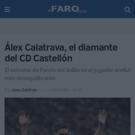
Álex Calatrava, el diamante
del CD Castellón
El extremo de Parets del Vallès es el jugador orellut
más desequilibrante
Por
Juan Zaldívar
11/09/2025 - 15:33