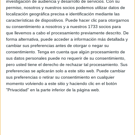
en una partida de ajedrez, al de Johan Plat
.
investigación de audiencia y desarrollo de servicios.
Con su
permiso, nosotros y nuestros socios podemos utilizar datos de
La pieza clave del Castellón
localización geográfica precisa e identificación mediante las
características de dispositivos. Puede hacer clic para otorgarnos
su consentimiento a nosotros y a nuestros 1733 socios para
En el tablero orellut habrá una pieza clave,
Álex Calatrava
que llevemos a cabo el procesamiento previamente descrito. De
’Cala’
. El extremo de Parets del Vallès llegó el curso
forma alternativa, puede acceder a información más detallada y
pasado al CD Castellón y rápidamente se convirtió en su
cambiar sus preferencias antes de otorgar o negar su
consentimiento.
Tenga en cuenta que algún procesamiento de
principal jugador.
sus datos personales puede no requerir de su consentimiento,
pero usted tiene el derecho de rechazar tal procesamiento. Sus
Desde su llegada a la entidad mediterránea en julio del
preferencias se aplicarán solo a este sitio web. Puede cambiar
2024,
se ganó el cariño y el respeto de la afición
sus preferencias o retirar su consentimiento en cualquier
castellonense
. Llegó como jugador libre del Atlético
momento volviendo a este sitio y haciendo clic en el botón
Madrileño y ahora es, por diferencia,
el jugador más
"Privacidad" en la parte inferior de la página web.
cotizado de la plantilla
(3 millones de valor en
Transfermarkt, el triple que el segundo, Jakobsen).
Su calidad manifiesta hizo que los seguidores orelluts
vieran en él un nuevo referente y el jugador devolvió ese
cariño con actuaciones brillantes. Es un ídolo para el