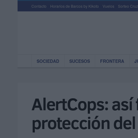
Contacto
Horarios de Barcos by Kikoto
Vuelos
Sorteo Cruz
SOCIEDAD
SUCESOS
FRONTERA
J
AlertCops: así
protección del