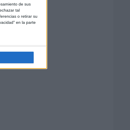
esamiento de sus
echazar tal
erencias o retirar su
vacidad" en la parte