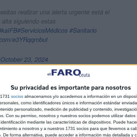
sitas realizar una alerta urgente está el
 alta siguiendo estas
3kaIFB
#ServiciosMédicos
#Sanitario
er.com/e3YRqqmbut
)
October 23, 2024
Su privacidad es importante para nosotros
s 1731
socios
almacenamos y/o accedemos a información en un disposit
sonales, como identificadores únicos e información estándar enviada 
ntenido personalizado, medición de publicidad y contenido, investigaci
os.
Con su permiso, nosotros y nuestros socios podemos utilizar datos 
identificación mediante las características de dispositivos. Puede hacer
ntimiento a nosotros y a nuestros 1731 socios para que llevemos a ca
 usuario deberá tener instalada la app y validar su
. De forma alternativa, puede acceder a información más detallada y 