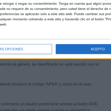
e otorgar o negar su consentimiento.
Tenga en cuenta que algún proc
de no requerir de su consentimiento, pero usted tiene el derecho de r
referencias se aplicarán solo a este sitio web. Puede cambiar sus pref
alquier momento volviendo a este sitio y haciendo clic en el botón "Pri
 web.
ón MIS DATOS, en la pestaña MÁS de AlertCops, para
ÁS OPCIONES
ACEPTO
rable correspondiente.
olencia de género, se identificarán en esta sección con el
deberá introducir el código “APSA” y, como en el caso
s colectivos, el usuario podrá tener acceso al botón SOS
vil para dar una alerta urgente cuando su situación lo