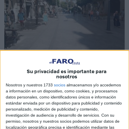
Imagen de archivo
Su privacidad es importante para
nosotros
Nosotros y nuestros 1733
socios
almacenamos y/o accedemos
“
Temperatura máxima
de 39 ºC”. Esta es la advertencia
a información en un dispositivo, como cookies, y procesamos
que hace este sábado la Agencia Estatal de Meteorología
datos personales, como identificadores únicos e información
estándar enviada por un dispositivo para publicidad y contenido
(Aemet) para Ceuta, colocando a la ciudad en alerta
personalizado, medición de publicidad y contenido,
naranja debido al calor, tras una primera alerta amarilla
investigación de audiencia y desarrollo de servicios.
Con su
minutos antes.
permiso, nosotros y nuestros socios podemos utilizar datos de
localización geográfica precisa e identificación mediante las