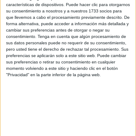
De acuerdo con lo indicado por Aemet, el riesgo mayor se
características de dispositivos. Puede hacer clic para otorgarnos
ubicaría en la franja horaria desde las 13:00 horas hasta
su consentimiento a nosotros y a nuestros 1733 socios para
que llevemos a cabo el procesamiento previamente descrito. De
las 20:59 horas. Asimismo, la Ciudad han informado que
forma alternativa, puede acceder a información más detallada y
de acuerdo con las previsiones de la agencia, este
cambiar sus preferencias antes de otorgar o negar su
domingo se mantendría el nivel de alerta 2 "ante la
consentimiento.
Tenga en cuenta que algún procesamiento de
previsión de superar los umbrales establecidos para la
sus datos personales puede no requerir de su consentimiento,
pero usted tiene el derecho de rechazar tal procesamiento. Sus
ciudad (33 grados de máxima), aclarando que "para estas
preferencias se aplicarán solo a este sitio web. Puede cambiar
jornadas, la previsión actual es que la temperatura llegue a
sus preferencias o retirar su consentimiento en cualquier
alcanzar 38,6º este sábado y 33,1 el domingo".
momento volviendo a este sitio y haciendo clic en el botón
"Privacidad" en la parte inferior de la página web.
Hace apenas un mes Ceuta batió, exactamente a las 16.00
horas, su
récord de temperatura
máxima histórico. Hasta
ese momento la Agencia Estatal de Meteorología (AEMET)
no había pasado de 40,2 grados el 30 de julio de 2009 y
en agosto nunca se había pasado de los 38,8 alcanzados
el día de San Roque de 2021.
Sin embargo, el miércoles 19 de julio se alcanzaron los