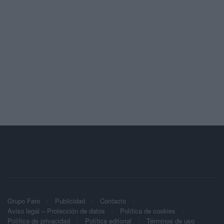
Grupo Faro
Publicidad
Contacto
Aviso legal – Protección de datos
Política de cookies
Política de privacidad
Política editorial
Términos de uso