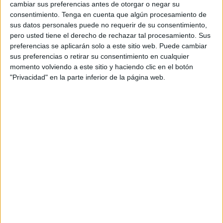
100 metros espalda obteniendo una tercera posición, en el
cambiar sus preferencias antes de otorgar o negar su
caso de la 100 metros libre no tuvo tanta suerte y bajó su
consentimiento.
Tenga en cuenta que algún procesamiento de
sus datos personales puede no requerir de su consentimiento,
posición a un sexto puesto, y por último en los 50 metros
pero usted tiene el derecho de rechazar tal procesamiento. Sus
espalda el ceutí consiguió pasar de una séptima posición
preferencias se aplicarán solo a este sitio web. Puede cambiar
a una quinta mejorando así su marca.
sus preferencias o retirar su consentimiento en cualquier
momento volviendo a este sitio y haciendo clic en el botón
La categoría benjamín, que acoge los años 2009 y 2010,
"Privacidad" en la parte inferior de la página web.
se ha visto muy afectada por la pandemia durante este año
y es que este campeonato que disputó Alberto el fin de
semana pasado debería de haber sido el primero del
verano. La problemática con los cierres perimetrales que
solo permitían la movilidad de niños de ciertas edades ha
sido la causante de este retraso en la competición.
El nadador del CN Caballa también se encontraba con la
dificultad de ser el más pequeño de toda la categoría
benjamín. En las demás categorías los nadadores suelen
estar divididos por años pero en este caso tanto los