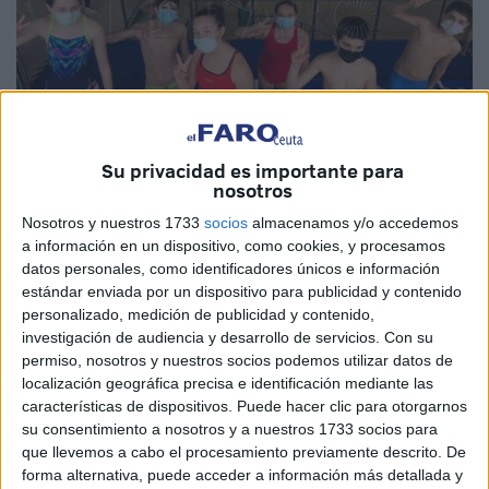
Su privacidad es importante para
nosotros
Imagen de archivo
Nosotros y nuestros 1733
socios
almacenamos y/o accedemos
a información en un dispositivo, como cookies, y procesamos
datos personales, como identificadores únicos e información
estándar enviada por un dispositivo para publicidad y contenido
Alejandro López, nadador del
club Natación Caballa
se
personalizado, medición de publicidad y contenido,
desplazó hasta Linares, en la provincia de Jaén para
investigación de audiencia y desarrollo de servicios.
Con su
participar en un campeonato de
natación
benjamín del
permiso, nosotros y nuestros socios podemos utilizar datos de
localización geográfica precisa e identificación mediante las
que salió con una gran mejoría en sus marcas ayudándolo
características de dispositivos. Puede hacer clic para otorgarnos
a adelantar un par de puestos.
su consentimiento a nosotros y a nuestros 1733 socios para
que llevemos a cabo el procesamiento previamente descrito. De
El joven nadó en la
categoría benjamín
en la modalidad
forma alternativa, puede acceder a información más detallada y