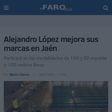
Alejandro López mejora sus
marcas en Jaén
Participó en las modalidades de 100 y 50 espalda
y 100 metros libres
Por
María García
28/07/2021 - 17:00