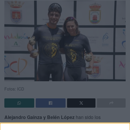
Fotos: ICD
Alejandro Gainza y Belén López
han sido los
campeones
de la segunda etapa de la
‘IV