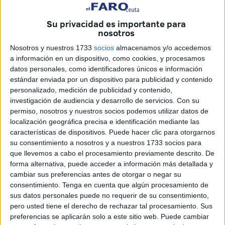
Intercontinental Race Bike’,
que se ha celebrado este
sábado en Ceuta.
Su privacidad es importante para
nosotros
Acompañando al tarifeño Alejandro Gainza
en el podio
Nosotros y nuestros 1733
socios
almacenamos y/o accedemos
tras imponerse por 1:39:53 estaba Fran Vázquez del Club
a información en un dispositivo, como cookies, y procesamos
Ciclista de Manilva que se hacía con el segundo puesto al
datos personales, como identificadores únicos e información
completar la prueba en 1:40:22 y Manuel Beltrán que
estándar enviada por un dispositivo para publicidad y contenido
llegaba en tercera posición a la línea de meta ubicada en
personalizado, medición de publicidad y contenido,
investigación de audiencia y desarrollo de servicios.
Con su
1:41:21.
permiso, nosotros y nuestros socios podemos utilizar datos de
localización geográfica precisa e identificación mediante las
Por su parte, Belén López del Women Bike Evolution se
características de dispositivos. Puede hacer clic para otorgarnos
hacía con proclamaba campeona con un tiempo de
su consentimiento a nosotros y a nuestros 1733 socios para
2:04:16 por segunda jornada consecutiva,
seguida de la
que llevemos a cabo el procesamiento previamente descrito. De
caballa María Bohórquez
que se hacía con la segunda
forma alternativa, puede acceder a información más detallada y
cambiar sus preferencias antes de otorgar o negar su
plaza con un tiempo de 2:07:50 y de Paqui Sabina que
consentimiento.
Tenga en cuenta que algún procesamiento de
terminaba el recorrido en 2:14:38.
sus datos personales puede no requerir de su consentimiento,
pero usted tiene el derecho de rechazar tal procesamiento. Sus
En cuanto a la modalidad de E-Bike, Alfonso Bernal
, de
preferencias se aplicarán solo a este sitio web. Puede cambiar
Mijas Costa era el primero en cruzar la meta con un tiempo