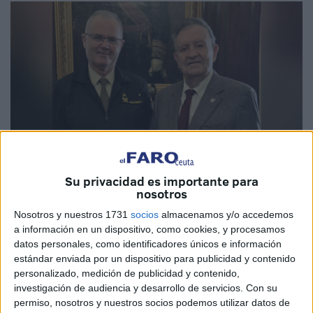
Su privacidad es importante para
nosotros
Imagen cedida
Nosotros y nuestros 1731
socios
almacenamos y/o accedemos
a información en un dispositivo, como cookies, y procesamos
datos personales, como identificadores únicos e información
estándar enviada por un dispositivo para publicidad y contenido
personalizado, medición de publicidad y contenido,
El teniente general
Alejandro Gonzalo Escámez
investigación de audiencia y desarrollo de servicios.
Con su
Fernández
recibió en su despacho del
Cuartel General
permiso, nosotros y nuestros socios podemos utilizar datos de