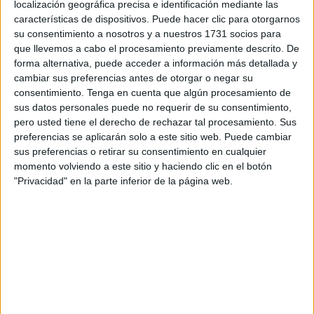
del Ejército de Tierra
, en Madrid, al
Embajador de la
localización geográfica precisa e identificación mediante las
características de dispositivos. Puede hacer clic para otorgarnos
Marca Ejército de Ceuta
,
José María Campos
, en uno de
su consentimiento a nosotros y a nuestros 1731 socios para
los últimos actos previos a su pase oficial a la situación de
que llevemos a cabo el procesamiento previamente descrito. De
reserva, efectivo desde el pasado 12 de febrero.
forma alternativa, puede acceder a información más detallada y
cambiar sus preferencias antes de otorgar o negar su
Despedida institucional y trayectoria
consentimiento.
Tenga en cuenta que algún procesamiento de
sus datos personales puede no requerir de su consentimiento,
militar
pero usted tiene el derecho de rechazar tal procesamiento. Sus
preferencias se aplicarán solo a este sitio web. Puede cambiar
sus preferencias o retirar su consentimiento en cualquier
El encuentro, celebrado en la sede central del Ejército,
momento volviendo a este sitio y haciendo clic en el botón
sirvió como despedida institucional tras una extensa
"Privacidad" en la parte inferior de la página web.
trayectoria militar marcada por destinos de alta
responsabilidad tanto en territorio nacional como en el
extranjero. Con su pase a la reserva se cierra su etapa en
el servicio activo, aunque continuará vinculado a la
institución como
asesor del
Jefe de Estado Mayor del
Ejército (JEME)
.
Escámez fue
comandante general de Ceuta entre mayo