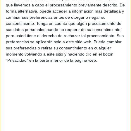
día que incluía, entre otros temas, la designación de los
que llevemos a cabo el procesamiento previamente descrito. De
nuevos cargos de presidente, siendo
Alejandro Artero
del
forma alternativa, puede acceder a información más detallada y
sindicato
CSIF
el elegido y vicepresidente, el anterior
cambiar sus preferencias antes de otorgar o negar su
consentimiento.
Tenga en cuenta que algún procesamiento de
presidente
Ángel Lara, de
CCOO.
sus datos personales puede no requerir de su consentimiento,
pero usted tiene el derecho de rechazar tal procesamiento. Sus
C
SIF, "sindicato más representativo de las
preferencias se aplicarán solo a este sitio web. Puede cambiar
Administraciones Públicas y con presencia creciente en la
sus preferencias o retirar su consentimiento en cualquier
privada", ha celebrado que "sigue
en alza" tras la nueva
momento volviendo a este sitio y haciendo clic en el botón
presidencia de la Junta de Personal del
Ingesa
.
"Privacidad" en la parte inferior de la página web.
Durante el encuentro, también fueron adjudicados los
nuevos puestos en las comisiones sanitarias y técnicas,
tanto del área de especializada como de
atención
primaria.
Alejandro Artero ha confesado que afronta este nuevo reto
en la presidencia, tras los 4 años pasados en los que
estuvo en la presidencia y vicepresidencia CCOO y
SATSE.