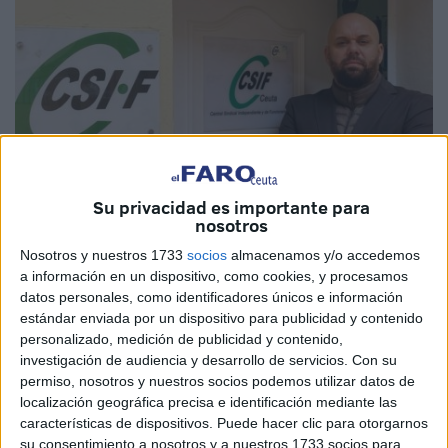
Su privacidad es importante para
nosotros
Nosotros y nuestros 1733
socios
almacenamos y/o accedemos
a información en un dispositivo, como cookies, y procesamos
Imagen cedida
datos personales, como identificadores únicos e información
estándar enviada por un dispositivo para publicidad y contenido
personalizado, medición de publicidad y contenido,
investigación de audiencia y desarrollo de servicios.
Con su
Tras las elecciones sindicales
celebradas en el pasado
permiso, nosotros y nuestros socios podemos utilizar datos de
mes de noviembre, este pasado miércoles se reunió la
localización geográfica precisa e identificación mediante las
características de dispositivos. Puede hacer clic para otorgarnos
Junta de Personal
del Ingesa en Ceuta con un orden del
su consentimiento a nosotros y a nuestros 1733 socios para