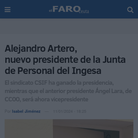
Alejandro Artero,
nuevo presidente de la Junta
de Personal del Ingesa
El sindicato CSIF ha ganado la presidencia,
mientras que el anterior presidente Ángel Lara, de
CCOO, será ahora vicepresidente
Por
Isabel Jiménez
11/01/2024 - 18:25