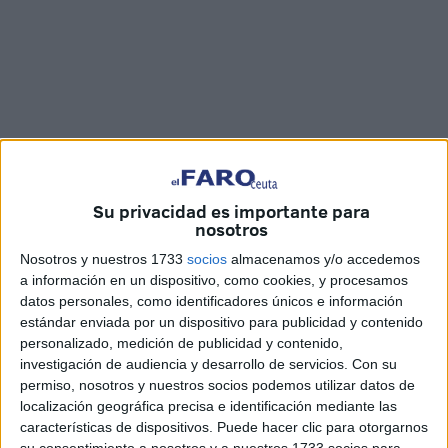
Su privacidad es importante para
nosotros
Fotos y vídeo: Joaquín Viera
Nosotros y nuestros 1733
socios
almacenamos y/o accedemos
a información en un dispositivo, como cookies, y procesamos
datos personales, como identificadores únicos e información
estándar enviada por un dispositivo para publicidad y contenido
personalizado, medición de publicidad y contenido,
A pocas horas de que se termine el año,
Ceuta
ha vuelto a
investigación de audiencia y desarrollo de servicios.
Con su
vivir uno de los momentos más esperados, ese que se ha
permiso, nosotros y nuestros socios podemos utilizar datos de
localización geográfica precisa e identificación mediante las
convertido ya en una
tradición
en la ciudad.
características de dispositivos. Puede hacer clic para otorgarnos