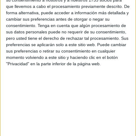
su consentimiento a nosotros y a nuestros 1733 socios para
Y es que desde primeras horas del mediodía y a pesar de
que llevemos a cabo el procesamiento previamente descrito. De
la lluvia intermitente, muchos
caballas
han decidido
forma alternativa, puede acceder a información más detallada y
disfrutar de la famosa
Tardevieja
, rodeados de familiares y
cambiar sus preferencias antes de otorgar o negar su
amigos, siendo este el preámbulo perfecto para una noche
consentimiento.
Tenga en cuenta que algún procesamiento de
especial llena de sonrisas, abrazos y grandes
sus datos personales puede no requerir de su consentimiento,
pero usted tiene el derecho de rechazar tal procesamiento. Sus
expectativas.
preferencias se aplicarán solo a este sitio web. Puede cambiar
sus preferencias o retirar su consentimiento en cualquier
Tardevieja: alegría, emoción y
momento volviendo a este sitio y haciendo clic en el botón
"Privacidad" en la parte inferior de la página web.
celebraciones
Las
calles de Ceuta
se han transformado en el epicentro
de la emoción y el afecto en el marco de la Tardevieja. La
ciudad ha recibido con los brazos abiertos a numerosos
familiares que han viajado para compartir el
cierre del año
y el
inicio del nuevo
con sus seres queridos. También a
todos aquellos que han vuelto al hogar para estas fechas
tan señaladas, junto a grupos de amigos.