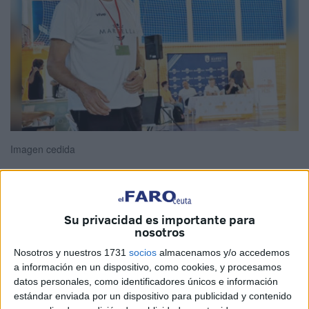
Imagen cedida
El
Club Baloncesto Fenix
Ceuta ya tiene entrenador para
Su privacidad es importante para
nosotros
la temporada 2024-2025:
Alberto García
.
Nosotros y nuestros 1731
socios
almacenamos y/o accedemos
El técnico, tras su etapa
en la temporada anterior en el
a información en un dispositivo, como cookies, y procesamos
Ceuta Base Basket
, se embarca en una nueva aventura
datos personales, como identificadores únicos e información
estándar enviada por un dispositivo para publicidad y contenido
como entrenador de este equipo de categoría senior que