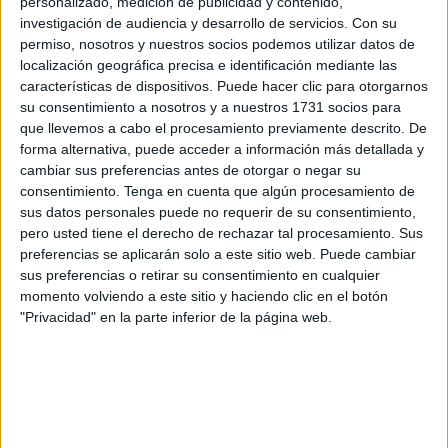
personalizado, medición de publicidad y contenido,
participará en la liga gaditana.
investigación de audiencia y desarrollo de servicios.
Con su
permiso, nosotros y nuestros socios podemos utilizar datos de
Ha sido una “operación difícil”, dicen desde el club ya que
localización geográfica precisa e identificación mediante las
García tenía pensado estar un año sin entrenar y dedicarse
características de dispositivos. Puede hacer clic para otorgarnos
a la familia pero desde el Baloncesto Fenix “lo hemos
su consentimiento a nosotros y a nuestros 1731 socios para
que llevemos a cabo el procesamiento previamente descrito. De
convencido y entrenará al equipo este año”. No ha sido
forma alternativa, puede acceder a información más detallada y
fácil ya que no hay mucha disponibilidad de
entrenadores
cambiar sus preferencias antes de otorgar o negar su
en Ceuta que tengan el nivel: “Alberto es como mi
consentimiento.
Tenga en cuenta que algún procesamiento de
hermano, es un gran entrenador y agradezco que se
sus datos personales puede no requerir de su consentimiento,
involucre con este nuevo equipo”, declaró el presidente
pero usted tiene el derecho de rechazar tal procesamiento. Sus
preferencias se aplicarán solo a este sitio web. Puede cambiar
Nayim, palabras de elogió hacia un gran amigo suyo.
sus preferencias o retirar su consentimiento en cualquier
momento volviendo a este sitio y haciendo clic en el botón
"Privacidad" en la parte inferior de la página web.