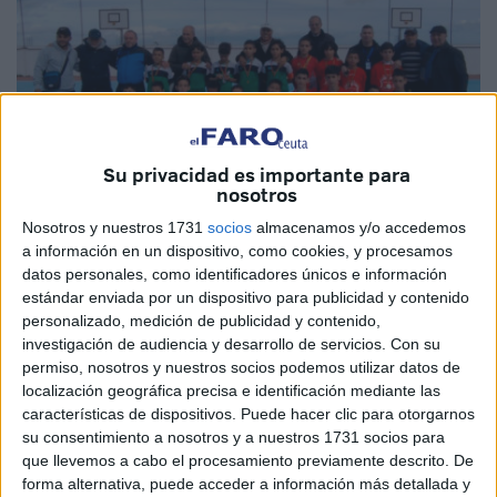
Su privacidad es importante para
nosotros
Nosotros y nuestros 1731
socios
almacenamos y/o accedemos
Imágenes: Abdeselam Mohamed
a información en un dispositivo, como cookies, y procesamos
datos personales, como identificadores únicos e información
estándar enviada por un dispositivo para publicidad y contenido
personalizado, medición de publicidad y contenido,
La asociación
Alas Protectoras
de Ceuta ha finiquitado
investigación de audiencia y desarrollo de servicios.
Con su
permiso, nosotros y nuestros socios podemos utilizar datos de
con éxito el torneo de
fútbol sala
en
Tetuán
llamado
localización geográfica precisa e identificación mediante las
‘Torneo de la Amistad 2025’
en el que cuatro equipos del
características de dispositivos. Puede hacer clic para otorgarnos
norte del país vecino se lo han pasado en grande este
su consentimiento a nosotros y a nuestros 1731 socios para
pasado lunes.
que llevemos a cabo el procesamiento previamente descrito. De
forma alternativa, puede acceder a información más detallada y