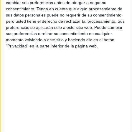
El presidente de esta asociación Abdeselam Mohamed
cambiar sus preferencias antes de otorgar o negar su
consentimiento.
Tenga en cuenta que algún procesamiento de
junto con otros amigos suyos organizaron este gran torneo
sus datos personales puede no requerir de su consentimiento,
en un pueblo de Tetuán donde los más pequeños
pero usted tiene el derecho de rechazar tal procesamiento. Sus
disfrutaron del fútbol.
preferencias se aplicarán solo a este sitio web. Puede cambiar
sus preferencias o retirar su consentimiento en cualquier
Además, la organización regaló medallas, copas,
momento volviendo a este sitio y haciendo clic en el botón
zapatillas y caramelos a los equipos participantes: “Todo
"Privacidad" en la parte inferior de la página web.
muy bonito y los niños muy contentos”, dijo el presidente
de ‘Alas Protectoras’.
Desde la organización recalcan que ha sido “todo un éxito
porque es el primero que se organiza en este pueblo”, en
el que hubo gran expectación y donde hubo alrededor de
150 niños.
El ganador del torneo fue el As. Tetuán que venció por 4-0
al As. Ghorghiz del municipio rural Zayton.
También hubo partido de consolación que lo ganó el