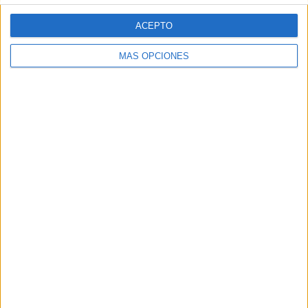
ACEPTO
MÁS OPCIONES
Tags:
Asociaciones
deportes
Economía
Ramadán
Related
Posts
¿Cuánto cuesta ahora comprar una
bombona de butano en Ceuta?
HACE 7 HORAS
Aplazado el amistoso entre el Ittihad de
Tánger y el FC Barcelona
HACE 16 HORAS
AUME reclama preparación preventiva y
material para los militares destinados en