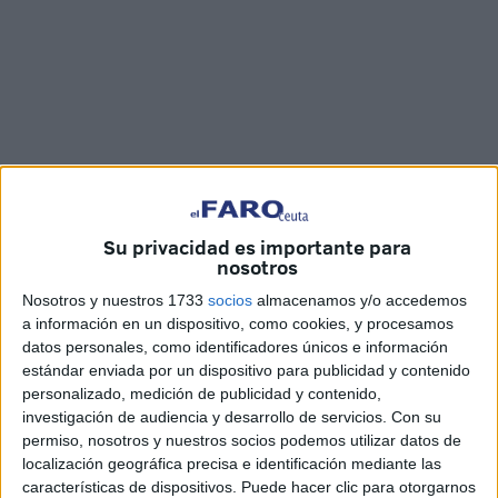
Su privacidad es importante para
nosotros
Fotos y vídeo: Marina Risco
Nosotros y nuestros 1733
socios
almacenamos y/o accedemos
a información en un dispositivo, como cookies, y procesamos
datos personales, como identificadores únicos e información
estándar enviada por un dispositivo para publicidad y contenido
La asociación Alas Protectoras
de Ceuta junto a ‘Al
personalizado, medición de publicidad y contenido,
Amal’ ha vuelto a sacar su lado más solidario para ayudar
investigación de audiencia y desarrollo de servicios.
Con su
permiso, nosotros y nuestros socios podemos utilizar datos de
a las
familias desfavorecidas
. De nuevo se han unido
localización geográfica precisa e identificación mediante las
para poder aportar su granito de arena, en forma de
características de dispositivos. Puede hacer clic para otorgarnos