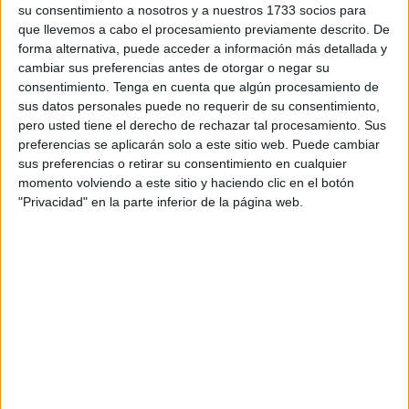
alimentos, y repartirlos entre 50 familias.
su consentimiento a nosotros y a nuestros 1733 socios para
que llevemos a cabo el procesamiento previamente descrito. De
Ha sido una recogida de alimentos para ayudar a las
forma alternativa, puede acceder a información más detallada y
familias vulnerables en este mes sagrado
del Ramadán
.
cambiar sus preferencias antes de otorgar o negar su
consentimiento.
Tenga en cuenta que algún procesamiento de
El objetivo se ha alcanzado después del
mercadillo
sus datos personales puede no requerir de su consentimiento,
solidario
organizado por la asociación Al Amal y en los
pero usted tiene el derecho de rechazar tal procesamiento. Sus
partidos del UCIDCE
y el Ceuta por parte de ‘Ala
preferencias se aplicarán solo a este sitio web. Puede cambiar
Protectoras’. “De momento para 50 familias y podemos
sus preferencias o retirar su consentimiento en cualquier
llegar más. Ha sido una buena recogida en el
momento volviendo a este sitio y haciendo clic en el botón
ámbito
"Privacidad" en la parte inferior de la página web.
deportivo
y con empresarios. Hemos decidido unirnos a
‘Al Amal’ para así poder ayudar a más familias”, ha
señalado Abdeselam Mohamed, presidente de ‘Alas
Protectoras’
Cada bolsa contiene unos 25 alimentos, incluyendo leche,
cacao, huevo, harina, pasta… entre otros. Eso sí, el
elevado precio de las patatas ha provocado que no
pudieran comprarlas y por eso piden a la ciudadanía