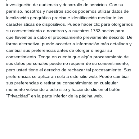
investigación de audiencia y desarrollo de servicios.
Con su
los equipos de protección civil
activaron las sirenas de
permiso, nosotros y nuestros socios podemos utilizar datos de
alarma
en la localidad de
Setti Fatma
, como medida de
localización geográfica precisa e identificación mediante las
prevención ante el riesgo de
inundaciones
.
características de dispositivos. Puede hacer clic para otorgarnos
su consentimiento a nosotros y a nuestros 1733 socios para
Sirenas para alertar y evacuar
que llevemos a cabo el procesamiento previamente descrito. De
forma alternativa, puede acceder a información más detallada y
cambiar sus preferencias antes de otorgar o negar su
La activación de las sirenas en Setti Fatma, parte de la
consentimiento.
Tenga en cuenta que algún procesamiento de
comuna de Ourika, tiene como objetivo principal
alertar a
sus datos personales puede no requerir de su consentimiento,
la población residente y a los turistas
sobre el peligro
pero usted tiene el derecho de rechazar tal procesamiento. Sus
preferencias se aplicarán solo a este sitio web. Puede cambiar
inminente. Estas señales son consideradas
anuncios
sus preferencias o retirar su consentimiento en cualquier
oficiales de evacuación
, y buscan evitar tragedias
momento volviendo a este sitio y haciendo clic en el botón
mediante una movilización rápida y organizada.
"Privacidad" en la parte inferior de la página web.
Las precipitaciones torrenciales transformaron el curso del
río en una
amenaza seria
, forzando a las autoridades a
implementar protocolos de emergencia para proteger a la
población. En estos casos, los sistemas de alarma son