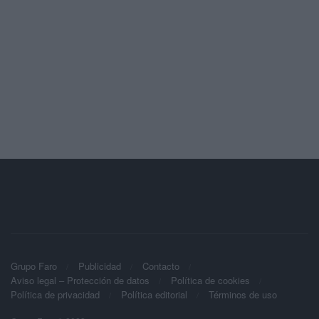
Grupo Faro
Publicidad
Contacto
Aviso legal – Protección de datos
Política de cookies
Política de privacidad
Política editorial
Términos de uso