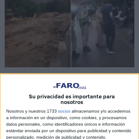
Imagen cedida
Su privacidad es importante para
nosotros
La región marroquí de
Ourika
, en la provincia de
Al
Nosotros y nuestros 1733
socios
almacenamos y/o accedemos
Haouz
, vivió una situación crítica durante la tarde del
a información en un dispositivo, como cookies, y procesamos
miércoles debido a las
fuertes lluvias
que provocaron una
datos personales, como identificadores únicos e información
subida alarmante del caudal del río
que atraviesa la
estándar enviada por un dispositivo para publicidad y contenido
zona. Como respuesta inmediata, las autoridades locales y
personalizado, medición de publicidad y contenido,