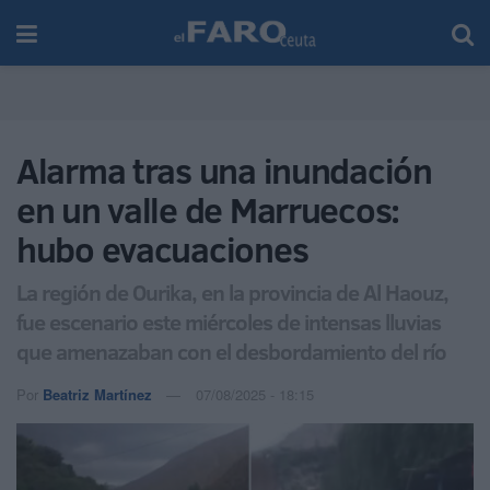
Alarma tras una inundación
en un valle de Marruecos:
hubo evacuaciones
La región de Ourika, en la provincia de Al Haouz,
fue escenario este miércoles de intensas lluvias
que amenazaban con el desbordamiento del río
Por
Beatriz Martínez
07/08/2025 - 18:15