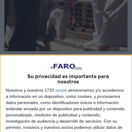
Imágenes: archivo / cedida
Su privacidad es importante para
nosotros
Como cada año, la
Asociación Al-Husna
ha lanzado la
Nosotros y nuestros 1733
socios
almacenamos y/o accedemos
campaña ‘Eid Al Adha 1444’ con el objetivo de poder
a información en un dispositivo, como cookies, y procesamos
ayudar a que las familias más necesitadas y con bajos
datos personales, como identificadores únicos e información
estándar enviada por un dispositivo para publicidad y contenido
recursos tanto de Ceuta
como de Marruecos
puedan
personalizado, medición de publicidad y contenido,
celebrar y llevar a cabo el
ritual sagrado del sacrificio
.
investigación de audiencia y desarrollo de servicios.
Con su
permiso, nosotros y nuestros socios podemos utilizar datos de
Bajo el lema ‘Continúa el legado de Ibrahim’, desde la