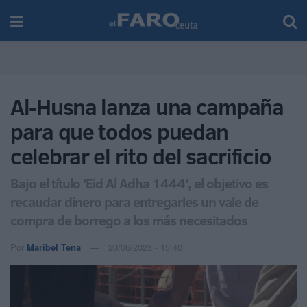
Al-Husna lanza una campaña
para que todos puedan
celebrar el rito del sacrificio
Bajo el título 'Eid Al Adha 1444', el objetivo es
recaudar dinero para entregarles un vale de
compra de borrego a los más necesitados
Por
Maribel Tena
20/06/2023 - 15:40