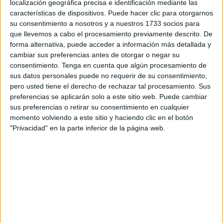
localización geográfica precisa e identificación mediante las
asociación han puesto a disposición de todas aquellas
características de dispositivos. Puede hacer clic para otorgarnos
personas que deseen colaborar el número de cuenta ES66
su consentimiento a nosotros y a nuestros 1733 socios para
que llevemos a cabo el procesamiento previamente descrito. De
2038 9881 5030 1112 7037 para que puedan hacer las
forma alternativa, puede acceder a información más detallada y
aportaciones económicas
. Además, aquellos que lo
cambiar sus preferencias antes de otorgar o negar su
deseen también pueden entregar el dinero en físico en la
consentimiento.
Tenga en cuenta que algún procesamiento de
sede de la asociación, ubicada en la calle Virgen de la Luz
sus datos personales puede no requerir de su consentimiento,
pero usted tiene el derecho de rechazar tal procesamiento. Sus
n.º 38, o contactando con los miembros de la entidad.
preferencias se aplicarán solo a este sitio web. Puede cambiar
sus preferencias o retirar su consentimiento en cualquier
Con todo el dinero recaudado, entregarán vales para la
momento volviendo a este sitio y haciendo clic en el botón
compra de borregos a las familias más necesitadas.
"Privacidad" en la parte inferior de la página web.
La campaña ‘
Eid Al Adha
1444’ se puso en marcha hace
unos 15 días y desde la asociación lamentan que “va muy,
muy lenta. Poca gente ha colaborado con nosotros,
aunque tenemos la esperanza de que la gente se anime a
participar para poder ayudar a otras familias”.