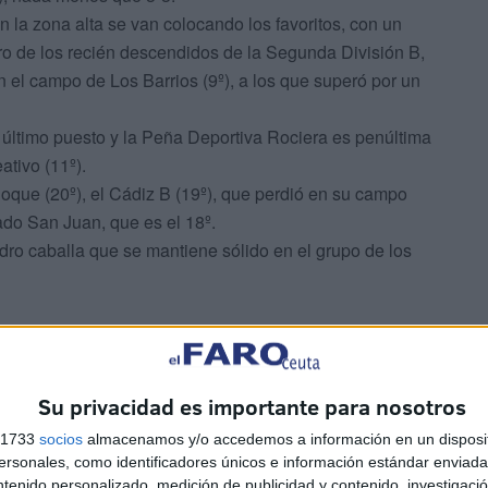
 la zona alta se van colocando los favoritos, con un
o de los recién descendidos de la Segunda División B,
n el campo de Los Barrios (9º), a los que superó por un
el último puesto y la Peña Deportiva Rociera es penúltima
ativo (11º).
que (20º), el Cádiz B (19º), que perdió en su campo
itado San Juan, que es el 18º.
dro caballa que se mantiene sólido en el grupo de los
Su privacidad es importante para nosotros
s 1733
socios
almacenamos y/o accedemos a información en un disposit
sonales, como identificadores únicos e información estándar enviada 
ntenido personalizado, medición de publicidad y contenido, investigaci