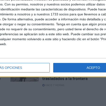
os.
Con su permiso, nosotros y nuestros socios podemos utilizar datos 
identificación mediante las características de dispositivos. Puede hacer
ntimiento a nosotros y a nuestros 1733 socios para que llevemos a ca
Disparos en el Príncipe y un
. De forma alternativa, puede acceder a información más detallada y 
herido por arma blanca
e otorgar o negar su consentimiento.
Tenga en cuenta que algún proc
de no requerir de su consentimiento, pero usted tiene el derecho de r
HACE 5 HORAS
referencias se aplicarán solo a este sitio web. Puede cambiar sus pref
alquier momento volviendo a este sitio y haciendo clic en el botón "Pri
Aplazado el amistoso entre
 web.
d
el Ittihad de Tánger y el FC
Barcelona
HACE 6 HORAS
Preocupación por las fotos
ÁS OPCIONES
ACEPTO
de menores con soldados
e
trasladados a la frontera
HACE 7 HORAS