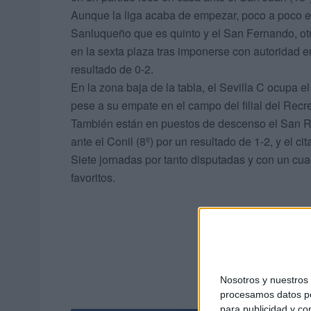
Aunque la liga acaba de empezar, poco a poco en
Sanluqueño que es quinto y el San Fernando, otr
en la sexta plaza tras imponerse con autoridad e
resultado de 0-2.
En la zona baja de la tabla, el Sevilla C ocupa 
pese a su empate en el campo del filial del Recre
También están en puestos de descenso el San Ro
ante el Conil (8º) por un resultado de 1-2, y el c
Siete jornadas por tanto disputadas y con un cua
favoritos.
Nosotros y nuestro
procesamos datos per
para publicidad y co