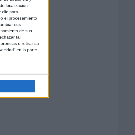
de localización
 clic para
bo el procesamiento
cambiar sus
esamiento de sus
echazar tal
erencias o retirar su
vacidad" en la parte