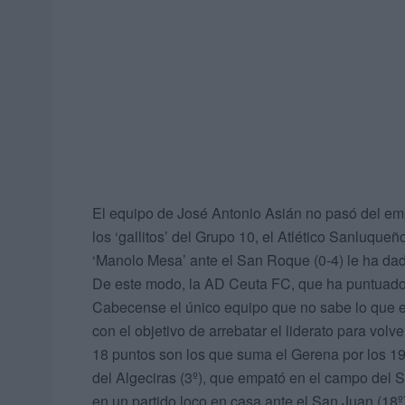
El equipo de José Antonio Asián no pasó del em
los ‘gallitos’ del Grupo 10, el Atlético Sanluqueñ
‘Manolo Mesa’ ante el San Roque (0-4) le ha dado 
De este modo, la AD Ceuta FC, que ha puntuado e
Cabecense el único equipo que no sabe lo que es
con el objetivo de arrebatar el liderato para volve
18 puntos son los que suma el Gerena por los 19
del Algeciras (3º), que empató en el campo del 
en un partido loco en casa ante el San Juan (18