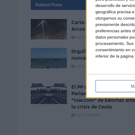
Related
Posts
desarrollo de servici
geográfica precisa e 
otorgarnos su conse
Carta de los vecinos de
previamente descrito
Arcos Quebrados
preferencias antes d
datos personales pue
HACE 5 HORAS
procesamiento. Sus p
consentimiento en cu
Orgullo de un pueblo que
inferior de la página
nunca pierde su humanida
HACE 6 HORAS
El PP denuncia en el
M
Parlamento Europeo la
"inacción" de Sánchez ant
la crisis de Ceuta
HACE 6 HORAS