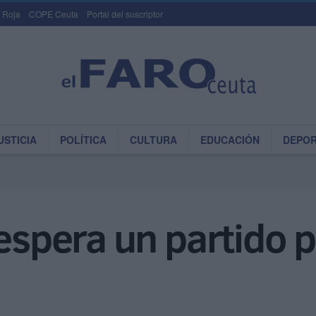
 Roja
COPE Ceuta
Portal del suscriptor
USTICIA
POLÍTICA
CULTURA
EDUCACIÓN
DEPO
espera un partido po