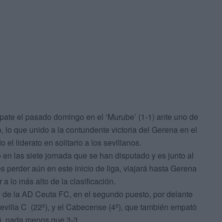
pate el pasado domingo en el ‘Murube’ (1-1) ante uno de
o, lo que unido a la contundente victoria del Gerena en el
el liderato en solitario a los sevillanos.
n las siete jornada que se han disputado y es junto al
 perder aún en este inicio de liga, viajará hasta Gerena
r a lo más alto de la clasificación.
 de la AD Ceuta FC, en el segundo puesto, por delante
Sevilla C (22º), y el Cabecense (4º), que también empató
º), nada menos que 3-3.