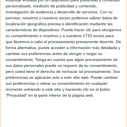
estándar enviada por un dispositivo para publicidad y contenido
personalizado, medición de publicidad y contenido,
Capa, que estaba desfondado, se fue para entrara
investigación de audiencia y desarrollo de servicios.
Con su
Almenara, que no jugaba en liga desde finales de
permiso, nosotros y nuestros socios podemos utilizar datos de
localización geográfica precisa e identificación mediante las
noviembre. También iba a salir Aisar para que entrara
características de dispositivos. Puede hacer clic para otorgarnos
Konrad,
pero ocurrió algo que parece inédito en el
su consentimiento a nosotros y a nuestros 1733 socios para
fútbol
.
que llevemos a cabo el procesamiento previamente descrito. De
forma alternativa, puede acceder a información más detallada y
El ‘7’, en su trayecto a la banda, se quitaba las espinilleras
cambiar sus preferencias antes de otorgar o negar su
antes de salir del campo, algo que el colegiado interpretó
consentimiento.
Tenga en cuenta que algún procesamiento de
sus datos personales puede no requerir de su consentimiento,
como pérdida de tiempo. Por ello le enseñó amarilla. Aisar,
pero usted tiene el derecho de rechazar tal procesamiento. Sus
al parecer, hizo un gesto que el árbitro interpretó como
preferencias se aplicarán solo a este sitio web. Puede cambiar
protesta:
le enseñó la segunda antes de salir del campo
sus preferencias o retirar su consentimiento en cualquier
y la sustitución no se pudo realizar
, ya que se iba
momento volviendo a este sitio y haciendo clic en el botón
"Privacidad" en la parte inferior de la página web.
expulsado.
¿Qué anotó el colegiado en el acta?
El árbitro, Miguel Ángel Pérez Hernández, anotó del hecho