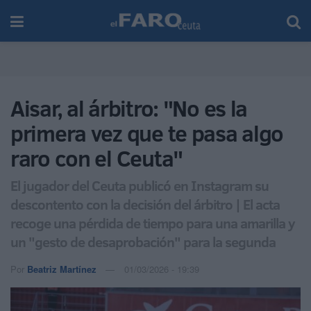
Aisar, al árbitro: "No es la
primera vez que te pasa algo
raro con el Ceuta"
El jugador del Ceuta publicó en Instagram su
descontento con la decisión del árbitro | El acta
recoge una pérdida de tiempo para una amarilla y
un "gesto de desaprobación" para la segunda
Por
Beatriz Martínez
01/03/2026 - 19:39