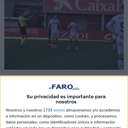
Foto: Agencia LOF
Su privacidad es importante para
nosotros
El Ceuta
iba a vivir una situación increíble, por extraña, en
Nosotros y nuestros 1733
socios
almacenamos y/o accedemos
su
choque ante el CD Mirandés
. En el minuto 74, con el
a información en un dispositivo, como cookies, y procesamos
equipo sufriendo los arreones del rival,
José Juan
decidió
datos personales, como identificadores únicos e información
hacer cambios.