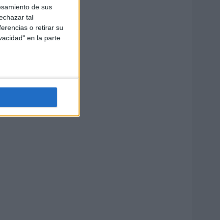
esamiento de sus
echazar tal
erencias o retirar su
vacidad" en la parte