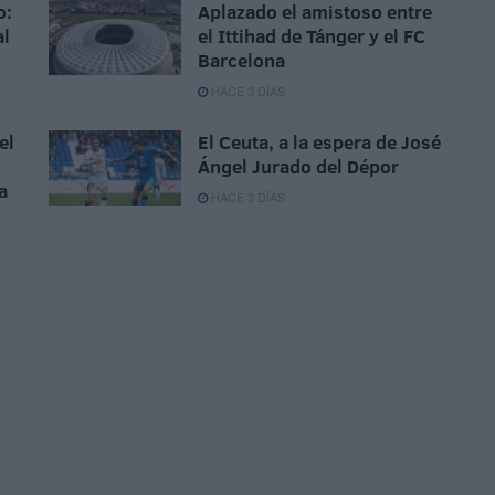
o:
Aplazado el amistoso entre
al
el Ittihad de Tánger y el FC
Barcelona
HACE 3 DÍAS
el
El Ceuta, a la espera de José
Ángel Jurado del Dépor
a
HACE 3 DÍAS