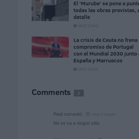
El 'Murube' se pone a punt
todas las obras previstas, 
detalle
HACE 2 DÍAS
La crisis de Ceuta no frena 
compromiso de Portugal
con el Mundial 2030 junto 
España y Marruecos
HACE 3 DÍAS
Comments
2
Real
comentó:
hace 2 meses
No se va a ningún sitio