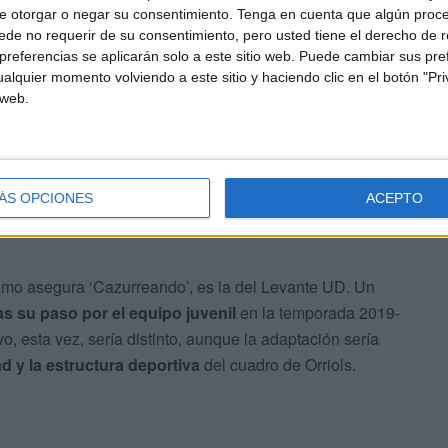
e otorgar o negar su consentimiento.
Tenga en cuenta que algún proc
de no requerir de su consentimiento, pero usted tiene el derecho de r
referencias se aplicarán solo a este sitio web. Puede cambiar sus pref
s
alquier momento volviendo a este sitio y haciendo clic en el botón "Pri
 web.
Cazurreando’,
“también están interesados pero este
Y es que cabe recordar que el equipo andaluz se
a Primera División en fase de play-off. En el caso de
ÁS OPCIONES
ACEPTO
otion, la de Aisar sería una opción que contemplarían
 como asegura ‘Cazurreando’, es la del Levante UD. Un
s su paso por el equipo juvenil
en la temporada 2019-
o, esta vez, sería distinto, aunque la adaptación sería
d y la estructura deportiva
del cuadro de Orriols.