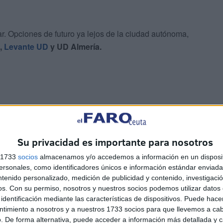
r. Opciones de futuro ya lejos de la ciudad autónoma,
,
Levante UD
y UD Almería.
ha preguntado
” por su situación. Allí se encontraría un
Su privacidad es importante para nosotros
imera División, y un viejo conocido y compañero en la
que ya ha sido anunciado como nuevo jugador del Real
s 1733
socios
almacenamos y/o accedemos a información en un disposit
sonales, como identificadores únicos e información estándar enviada 
ntenido personalizado, medición de publicidad y contenido, investigaci
os.
Con su permiso, nosotros y nuestros socios podemos utilizar datos 
identificación mediante las características de dispositivos. Puede hacer
ntimiento a nosotros y a nuestros 1733 socios para que llevemos a ca
. De forma alternativa, puede acceder a información más detallada y 