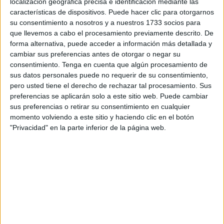
localización geográfica precisa e identificación mediante las
en las redes”, ha incidido.
características de dispositivos. Puede hacer clic para otorgarnos
su consentimiento a nosotros y a nuestros 1733 socios para
“Es una vergüenza”
que llevemos a cabo el procesamiento previamente descrito. De
forma alternativa, puede acceder a información más detallada y
Ante la reacción del político, la localista ha asegurado que
cambiar sus preferencias antes de otorgar o negar su
consentimiento.
Tenga en cuenta que algún procesamiento de
“es un sectario” y que “es una vergüenza que rechace esta
sus datos personales puede no requerir de su consentimiento,
propuesta porque es el nombre de un chico musulmán.
pero usted tiene el derecho de rechazar tal procesamiento. Sus
Usted ha ido los que le gustan. Ilias representa a todos los
preferencias se aplicarán solo a este sitio web. Puede cambiar
chavales ceutíes y todos
estuvimos afectados por el
sus preferencias o retirar su consentimiento en cualquier
momento volviendo a este sitio y haciendo clic en el botón
accidente
”, ha remarcado.
"Privacidad" en la parte inferior de la página web.
Ante las referencias de Redondo sobre que Hamed no ha
dado si quiera “una patada a un balón” y su alusión a la
lucha vecinal de los barrios de Valera y Valiño para
impulsar el polideportivo, Hamed le ha asegurado que ha
errado en sus comentarios.
“Usted se equivoca profundamente. Le sorprenderían