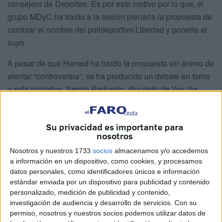
consejero de Deportes. Es por este motivo por lo que, el
grupo MDyC ha traído a la sesión plenaria la propuesta de
cambiar el nombre del polideportivo Libertad y ponerle el
suyo.
A pesar de que Hamed ha traído la propuesta sin ánimo de
alentar “controversia”, se ha producido un debate en torno
a esta iniciativa. Sergio Redondo, diputado de Vox, ha
objetado esta sugerencia y ha alegado que existen
muchos ceutíes relevantes
en el mundo del deporte que
Su privacidad es importante para
podrían abanderar a este espacio deportivo.
nosotros
No ha sido la única crítica. Al iniciar su intervención, lo
Nosotros y nuestros 1733
socios
almacenamos y/o accedemos
primero que ha expresado es
que trata de “politizar” el
a información en un dispositivo, como cookies, y procesamos
datos personales, como identificadores únicos e información
fallecimiento
de un joven y que apela a que “lo usa para
estándar enviada por un dispositivo para publicidad y contenido
arrogarse ciertas titularidades con una parte de los ceutíes,
personalizado, medición de publicidad y contenido,
concretamente, con los musulmanes. Cuando leí la
investigación de audiencia y desarrollo de servicios.
Con su
propuesta no tenía ni idea de quien era. Tuve que buscar
permiso, nosotros y nuestros socios podemos utilizar datos de