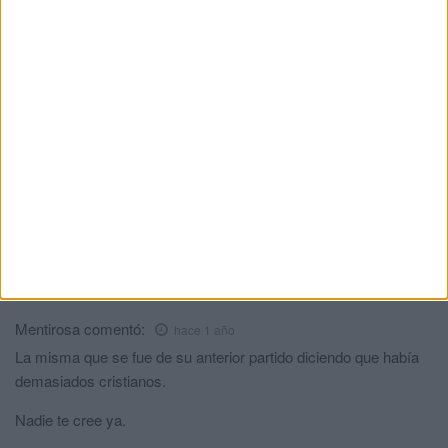
Pero bueno, esto sienta un precedente a partir de
ahora….Espero ver el siguiente a ver cómo se va a llamar…..
Pepe
comentó:
hace 1 año
Primero dejar de utilizar el racismo para una cosa de estas.
Segundo a ese chaval lo conocerian su amigos y cuatro mas.
Trecero muro en un accidente de tráfico por velocidad excesiva
en le cual el que iba con el también tuvo lesiones importantes.
Cuarto Gracias a dios solo fueron los y no mas niños que suben
por esa carretera a sus casas.
Que se le puede poner el nombre también pero que igual y no
tiene que ver nada que sea musulman.
Mentirosa
comentó:
hace 1 año
La misma que se fue de su anterior partido diciendo que había
demasiados cristianos.
Nadie te cree ya.