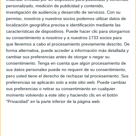
culmina una trilogía
centrada en rescatar la memoria
personalizado, medición de publicidad y contenido,
histórica del fútbol en Melilla y los territorios del antiguo
investigación de audiencia y desarrollo de servicios.
Con su
Protectorado.
permiso, nosotros y nuestros socios podemos utilizar datos de
localización geográfica precisa e identificación mediante las
Antes de esta obra, que fue presentada en el salón de
características de dispositivos. Puede hacer clic para otorgarnos
su consentimiento a nosotros y a nuestros 1733 socios para
actos de las Aulas Culturales para Mayores, el autor
que llevemos a cabo el procesamiento previamente descrito. De
publicó
"100 años de fútbol amateur en Melilla" e
forma alternativa, puede acceder a información más detallada y
"Historia del fútbol melillense"
.
cambiar sus preferencias antes de otorgar o negar su
consentimiento.
Tenga en cuenta que algún procesamiento de
Agulló explicó que el motivo de esta obra es dar a conocer
sus datos personales puede no requerir de su consentimiento,
todos los equipos que jugaban durante el Protectorado,
pero usted tiene el derecho de rechazar tal procesamiento. Sus
preferencias se aplicarán solo a este sitio web. Puede cambiar
que "abarcaba
desde 1906 hasta 1956
", y precisó que "en
sus preferencias o retirar su consentimiento en cualquier
ese tiempo España tenía presencia en
toda la zona norte
momento volviendo a este sitio y haciendo clic en el botón
de Marruecos
y, aunque existía una intensa actividad
"Privacidad" en la parte inferior de la página web.
futbolística, los equipos
no podían competir en categoría
nacional
".
Sin embargo, precisó, no fue hasta 1932 “cuando
la
Federación de Ceuta impulsó la creación de la