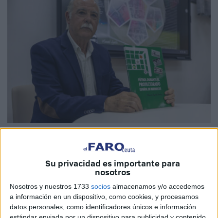
EFE
Su privacidad es importante para
nosotros
El escritor melillense Manuel Agulló Suárez presentó este
Nosotros y nuestros 1733
socios
almacenamos y/o accedemos
miércoles su último libro,
"Fútbol durante el
a información en un dispositivo, como cookies, y procesamos
datos personales, como identificadores únicos e información
Protectorado Español en Marruecos"
, con el que
estándar enviada por un dispositivo para publicidad y contenido