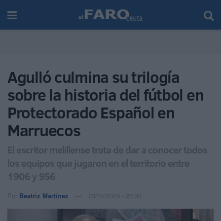
Agulló culmina su trilogía
sobre la historia del fútbol en
Protectorado Español en
Marruecos
El escritor melillense trata de dar a conocer todos
los equipos que jugaron en el territorio entre
1906 y 956
Por
Beatriz Martínez
23/04/2025 - 22:30