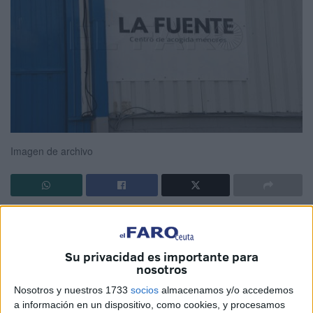
Imagen de archivo
El
centro de menores La Fuente
fue escenario la noche
de este sábado, en Ceuta, de un
grave suceso
.
Tres
vigilantes de seguridad
resultaron
lesionados
tras un
Su privacidad es importante para
nosotros
enfrentamiento con varios acogidos.
Nosotros y nuestros 1733
socios
almacenamos y/o accedemos
Cinco menores y un adulto
, que se encontraban en este
a información en un dispositivo, como cookies, y procesamos