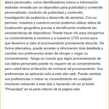
centro de forma temporal, han sido detenidos por su
datos personales, como identificadores únicos e información
estándar enviada por un dispositivo para publicidad y contenido
implicación en esta reyerta.
personalizado, medición de publicidad y contenido,
investigación de audiencia y desarrollo de servicios.
Con su
El incidente se produjo
durante el control nocturno
permiso, nosotros y nuestros socios podemos utilizar datos de
rutinario
que realiza el equipo de vigilancia antes de
localización geográfica precisa e identificación mediante las
dormir.
características de dispositivos. Puede hacer clic para otorgarnos
su consentimiento a nosotros y a nuestros 1733 socios para
Durante esta revisión obligada por si se detecta alguna
que llevemos a cabo el procesamiento previamente descrito. De
irregularidad, se originó un altercado que terminó con tres
forma alternativa, puede acceder a información más detallada y
cambiar sus preferencias antes de otorgar o negar su
vigilantes heridos, presentando arañazos, hematomas y,
consentimiento.
Tenga en cuenta que algún procesamiento de
en uno de los casos, una lesión en el tobillo, en el pie y los
sus datos personales puede no requerir de su consentimiento,
dedos del mismo.
pero usted tiene el derecho de rechazar tal procesamiento. Sus
preferencias se aplicarán solo a este sitio web. Puede cambiar
El motivo de disputa
sus preferencias o retirar su consentimiento en cualquier
momento volviendo a este sitio y haciendo clic en el botón
"Privacidad" en la parte inferior de la página web.
El motivo de la
discusión
inicial tuvo que ver con la
negativa de esos acogidos a que los trabajadores
realizaran el control obligatorio de las habitaciones. Los