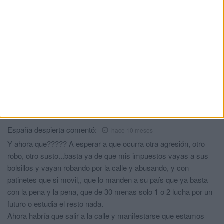
señoras votantes del pp y psoe espabilen de una vez ya ni
tranquilos se puede salir con tus hijas para pasear o que
jueguen en un parque, esto es indignante y estos son los que
huyen del hambre, guerra y miseria? Mucho protestar de gaza
pero luego a la hora de defender los derechos y protección del
ciudadano nos pueden dar por el culo.... gracias sanchez y
votantes de partidos de siempre por traer esta escoria, robos,
violaciones, atropellos, palizas... de verdad ceuta y españa
estan como nunca...
España despierta
comentó:
hace 10 meses
Y ahora que????? A esperar a que ocurra otra agresión, otro
robo, otro susto...basta ya de que mis impuestos vayas a sus
bolsillos y vayan robando por la calle y abusando, y con
patinetes que si movil,, que lo manden a su país que ya basta
con la pena y la pena, que de 30 menas solo 1 o 2 lucha por un
futuro o estudia el resto nada.
Ahora habría que salir a la calle y manifestarse que estamos