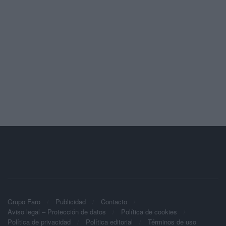
Grupo Faro
Publicidad
Contacto
Aviso legal – Protección de datos
Política de cookies
Política de privacidad
Política editorial
Términos de uso