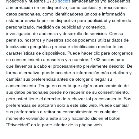
Nosotros y nuestros 1733
socios
almacenamos y/o accedemos
Dada la presencia de sus hijas, esta madre mostró su
a información en un dispositivo, como cookies, y procesamos
negativa a ser derivada al hospital para redactar un parte
datos personales, como identificadores únicos e información
estándar enviada por un dispositivo para publicidad y contenido
de lesiones, con el objetivo de no alargar la traumática
personalizado, medición de publicidad y contenido,
situación para las pequeñas.
investigación de audiencia y desarrollo de servicios.
Con su
permiso, nosotros y nuestros socios podemos utilizar datos de
Agredida en vía pública
localización geográfica precisa e identificación mediante las
características de dispositivos. Puede hacer clic para otorgarnos
su consentimiento a nosotros y a nuestros 1733 socios para
La víctima fue abordada en la vía pública. Uno de ellos se
que llevemos a cabo el procesamiento previamente descrito. De
habría situado, presuntamente con
actitud de vigilancia
,
forma alternativa, puede acceder a información más detallada y
para evitar que nadie más fuera de testigo de lo que
cambiar sus preferencias antes de otorgar o negar su
pretendían ejecutar.
consentimiento.
Tenga en cuenta que algún procesamiento de
sus datos personales puede no requerir de su consentimiento,
El segundo en cuestión introduciría la mano por debajo de
pero usted tiene el derecho de rechazar tal procesamiento. Sus
la falda de la mujer, llegando a
tocar sus partes íntimas
preferencias se aplicarán solo a este sitio web. Puede cambiar
sus preferencias o retirar su consentimiento en cualquier
sin consentimiento, cometiendo así un delito de
agresión
momento volviendo a este sitio y haciendo clic en el botón
sexual
sobre la víctima.
"Privacidad" en la parte inferior de la página web.