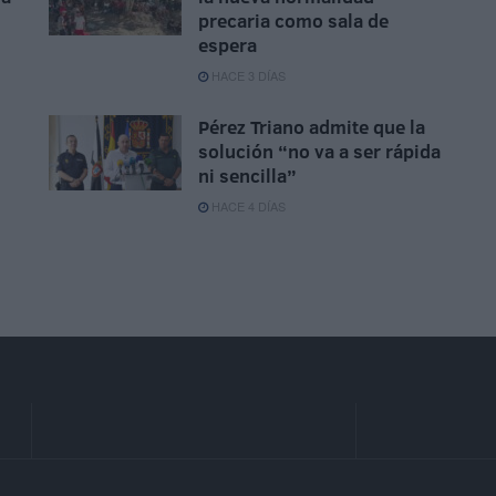
precaria como sala de
espera
HACE 3 DÍAS
Pérez Triano admite que la
solución “no va a ser rápida
ni sencilla”
HACE 4 DÍAS