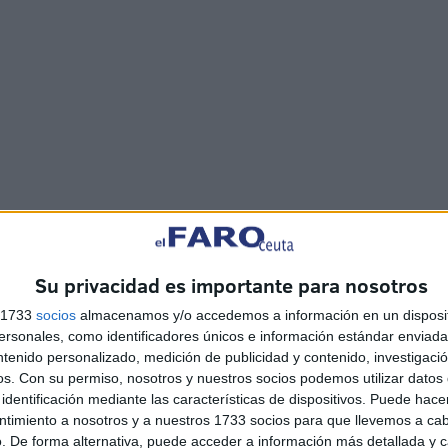
r conocimientos: comienzan a preparar 'esquejes' en
ón de éstas en otro lugar. Más tarde, los alumnos y sus
instalaciones y sembrar el césped "en un tiempo récord".
Su privacidad es importante para nosotros
s 1733
socios
almacenamos y/o accedemos a información en un disposit
sonales, como identificadores únicos e información estándar enviada 
ntenido personalizado, medición de publicidad y contenido, investigaci
os.
Con su permiso, nosotros y nuestros socios podemos utilizar datos 
identificación mediante las características de dispositivos. Puede hacer
ntimiento a nosotros y a nuestros 1733 socios para que llevemos a ca
. De forma alternativa, puede acceder a información más detallada y 