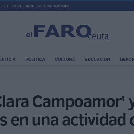
 Roja
COPE Ceuta
Portal del suscriptor
USTICIA
POLÍTICA
CULTURA
EDUCACIÓN
DEPO
Clara Campoamor' y
s en una actividad 