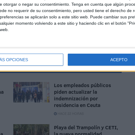
jefe de departamento de este grado medio, Salvador
e otorgar o negar su consentimiento.
Tenga en cuenta que algún proc
en contacto, según explica la profesora. Además, han
de no requerir de su consentimiento, pero usted tiene el derecho de r
abajan en la ciudad autónoma, como es el caso de Cruz
referencias se aplicarán solo a este sitio web. Puede cambiar sus pref
ue "ha sido una jornada preciosa en la que han
alquier momento volviendo a este sitio y haciendo clic en el botón "Pri
 web.
todo muchas risas".
ÁS OPCIONES
ACEPTO
Los empleados públicos
na
piden actualizar la
indemnización por
residencia en Ceuta
HACE 22 HORAS
Playa del Trampolín y CETI,
na
la nueva normalidad