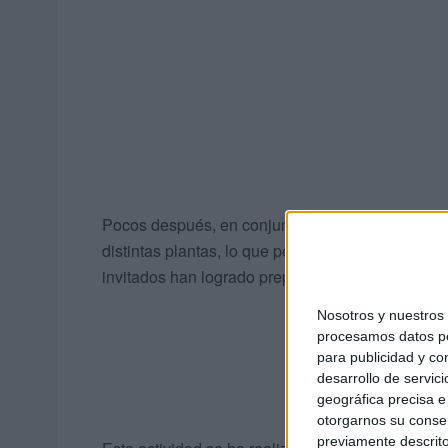
Pocos después, en conjunto empiezan a comparti
distintas plantas, lo que permite a la reproducci
invitados han logrado preparar el terreno de las 
Nosotros y nuestro
procesamos datos per
para publicidad y co
desarrollo de servici
geográfica precisa e 
otorgarnos su conse
previamente descrito