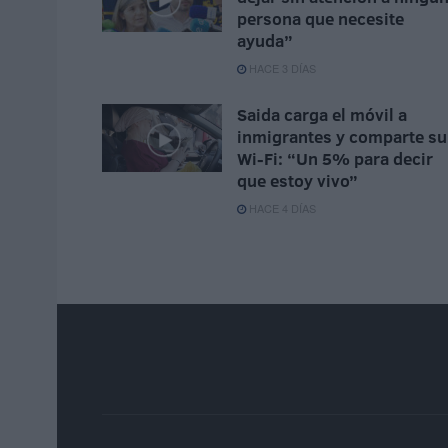
persona que necesite
ayuda”
HACE 3 DÍAS
Saida carga el móvil a
inmigrantes y comparte su
Wi-Fi: “Un 5% para decir
que estoy vivo”
HACE 4 DÍAS