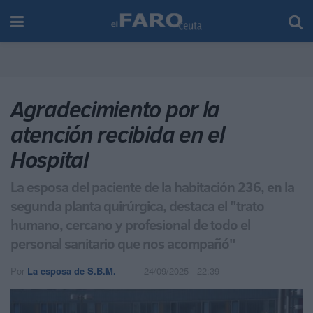
Agradecimiento por la
atención recibida en el
Hospital
La esposa del paciente de la habitación 236, en la
segunda planta quirúrgica, destaca el "trato
humano, cercano y profesional de todo el
personal sanitario que nos acompañó"
Por
La esposa de S.B.M.
24/09/2025 - 22:39