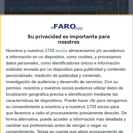
Su privacidad es importante para
nosotros
Nosotros y nuestros 1733
socios
almacenamos y/o accedemos
Imagen de archivo
a información en un dispositivo, como cookies, y procesamos
datos personales, como identificadores únicos e información
estándar enviada por un dispositivo para publicidad y contenido
personalizado, medición de publicidad y contenido,
La esposa del paciente S.B.M., recientemente ingresado
investigación de audiencia y desarrollo de servicios.
Con su
permiso, nosotros y nuestros socios podemos utilizar datos de
en la segunda planta quirúrgica del Hospital Universitario
localización geográfica precisa e identificación mediante las
de Ceuta, habitación 236, cama dos, desea expresar
características de dispositivos. Puede hacer clic para otorgarnos
públicamente su más sincero agradecimiento por la
su consentimiento a nosotros y a nuestros 1733 socios para
atención recibida durante su estancia.
que llevemos a cabo el procesamiento previamente descrito. De
forma alternativa, puede acceder a información más detallada y
En primer lugar, quiero resaltar el trato humano, cercano y
cambiar sus preferencias antes de otorgar o negar su
consentimiento.
Tenga en cuenta que algún procesamiento de