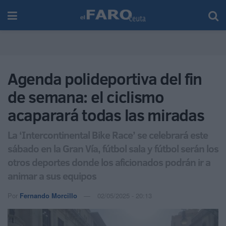
Agenda polideportiva del fin
de semana: el ciclismo
acaparará todas las miradas
La ‘Intercontinental Bike Race’ se celebrará este
sábado en la Gran Vía, fútbol sala y fútbol serán los
otros deportes donde los aficionados podrán ir a
animar a sus equipos
Por
Fernando Morcillo
02/05/2025 - 20:13