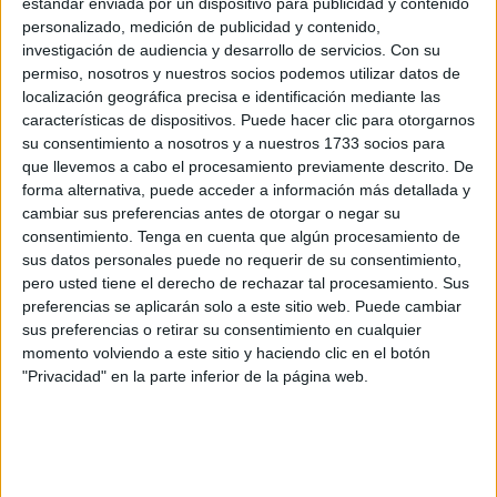
estándar enviada por un dispositivo para publicidad y contenido
Ya la temporada está llegando a su fin y ya son muchos
personalizado, medición de publicidad y contenido,
clubes qu
e han terminado su temporada
, como es el
investigación de audiencia y desarrollo de servicios.
Con su
caso de los
equipos de balonmano
que han culminado
permiso, nosotros y nuestros socios podemos utilizar datos de
localización geográfica precisa e identificación mediante las
su campaña 24-25 hace ya varias semanas.
características de dispositivos. Puede hacer clic para otorgarnos
su consentimiento a nosotros y a nuestros 1733 socios para
Este fin de semana
no habrá mucha actividad deportiva
que llevemos a cabo el procesamiento previamente descrito. De
en cuanto a equipos se refiere,
sí que lo habrá en fútbol-
forma alternativa, puede acceder a información más detallada y
sala
,
fútbol
y la prueba deportiva que copará las miradas
cambiar sus preferencias antes de otorgar o negar su
el sábado por la mañana en la ciudad autónoma: la
consentimiento.
Tenga en cuenta que algún procesamiento de
sus datos personales puede no requerir de su consentimiento,
‘Intercontinental Bike Race’
.
pero usted tiene el derecho de rechazar tal procesamiento. Sus
preferencias se aplicarán solo a este sitio web. Puede cambiar
‘Intercontinental Bike Race’
sus preferencias o retirar su consentimiento en cualquier
momento volviendo a este sitio y haciendo clic en el botón
La prueba ciclista
comenzará este sábado
en plena Gran
"Privacidad" en la parte inferior de la página web.
Vía
con una
gran cantidad de aficionados en el corazón
de la ciudad
ofreciendo un buen ambiente y animando a
los ciclistas en esta cuarta edición.