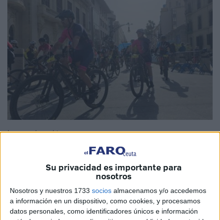
Imagen de archivo
Su privacidad es importante para
nosotros
Comienza el primer fin de semana de mayo en Ceuta
y
Nosotros y nuestros 1733
socios
almacenamos y/o accedemos
con ello sus diferentes equipos
en las respectivas
a información en un dispositivo, como cookies, y procesamos
competiciones
a las que juegan.
datos personales, como identificadores únicos e información