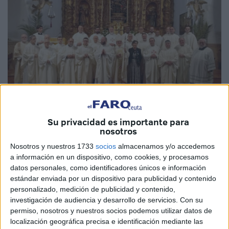
Su privacidad es importante para
Fotos: Diócesis de Cádiz y Ceuta
nosotros
Nosotros y nuestros 1733
socios
almacenamos y/o accedemos
a información en un dispositivo, como cookies, y procesamos
datos personales, como identificadores únicos e información
La ciudad
ha vivido un inicio de
Semana Santa 2026
estándar enviada por un dispositivo para publicidad y contenido
marcado por la presencia de monseñor
Ramón Valdivia
,
personalizado, medición de publicidad y contenido,
administrador apostólico de la Diócesis de Cádiz y Ceuta.
investigación de audiencia y desarrollo de servicios.
Con su
permiso, nosotros y nuestros socios podemos utilizar datos de
Desde el viernes 27 de marzo, el prelado ha desarrollado
localización geográfica precisa e identificación mediante las