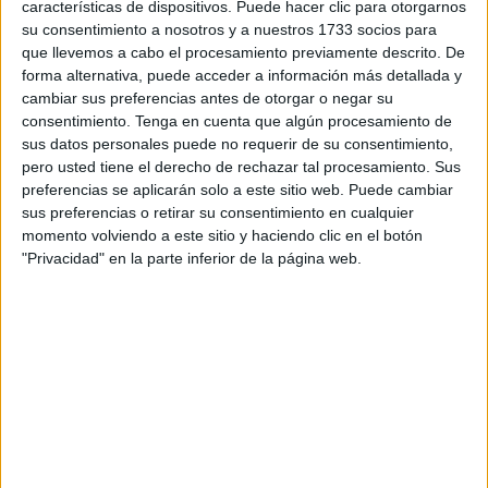
características de dispositivos. Puede hacer clic para otorgarnos
una
intensa agenda pastoral e institucional
que
su consentimiento a nosotros y a nuestros 1733 socios para
comenzó con un encuentro con los sacerdotes de la
que llevemos a cabo el procesamiento previamente descrito. De
Vicaría General, seguido de la presidencia de la Santa
forma alternativa, puede acceder a información más detallada y
Misa en honor a la
Virgen del Mayor Dolor
y su
cambiar sus preferencias antes de otorgar o negar su
consentimiento.
Tenga en cuenta que algún procesamiento de
participación en el
Vía Crucis oficial
con la imagen del
sus datos personales puede no requerir de su consentimiento,
Medinaceli.
pero usted tiene el derecho de rechazar tal procesamiento. Sus
preferencias se aplicarán solo a este sitio web. Puede cambiar
Durante el fin de semana, la actividad se centró en el
sus preferencias o retirar su consentimiento en cualquier
contacto directo con las
hermandades y parroquias
momento volviendo a este sitio y haciendo clic en el botón
locales.
"Privacidad" en la parte inferior de la página web.
Mons. Valdivia acompaña a Ceuta en el
inicio de la Semana Santa 2026
https://t.co/1TwSJPh05n
pic.twitter.com/6lrSFdJpql
— Obispado Cádiz y Ceuta
(@obispadocadiz)
March 31, 2026