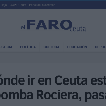
 Roja
COPE Ceuta
Portal del suscriptor
USTICIA
POLÍTICA
CULTURA
EDUCACIÓN
DEPO
nde ir en Ceuta est
mba Rociera, pasa