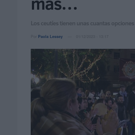
más…
Los ceutíes tienen unas cuantas opciones 
Por
Paola Lessey
01/12/2023 - 13:17