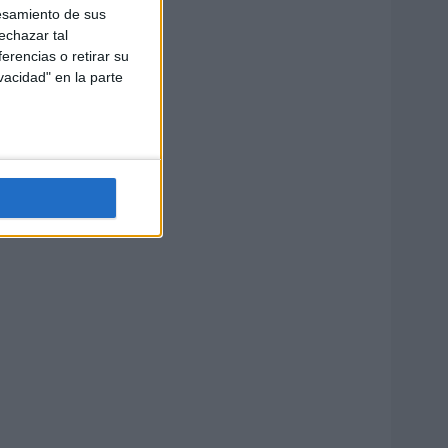
esamiento de sus
echazar tal
erencias o retirar su
vacidad" en la parte