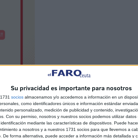
Su privacidad es importante para nosotros
s 1731
socios
almacenamos y/o accedemos a información en un disposit
sonales, como identificadores únicos e información estándar enviada 
ntenido personalizado, medición de publicidad y contenido, investigaci
os.
Con su permiso, nosotros y nuestros socios podemos utilizar datos 
identificación mediante las características de dispositivos. Puede hacer
ntimiento a nosotros y a nuestros 1731 socios para que llevemos a ca
eguidores de
‘The Ticks’
, quienes podrán disfrutar de un
. De forma alternativa, puede acceder a información más detallada y 