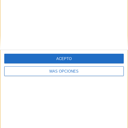
ACEPTO
MÁS OPCIONES
El domingo, el
grupo de feligreses
de la Virgen del
Carmen
de la Almadraba
presentarán el cartel
anunciador, que tendrá lugar este domingo, 7 de julio, al
término de la eucaristía señalada para las 10:00 horas en
la Parroquia de los Remedios,
donde ya se encuentra la
Patrona de los marineros.