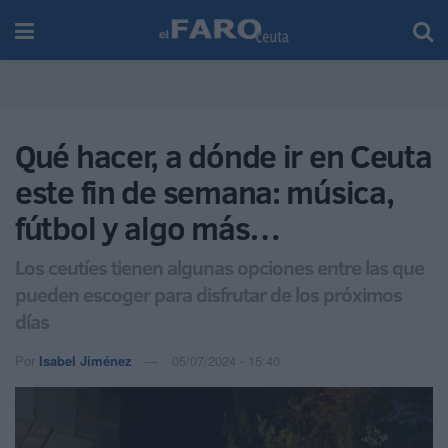
Qué hacer, a dónde ir en Ceuta
este fin de semana: música,
fútbol y algo más…
Los ceutíes tienen algunas opciones entre las que
pueden escoger para disfrutar de los próximos
días
Por
Isabel Jiménez
05/07/2024 - 15:40