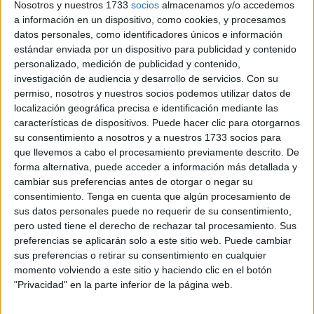
Nosotros y nuestros 1733
socios
almacenamos y/o accedemos
deportivo
, así como de eventos especiales entre amigos o
a información en un dispositivo, como cookies, y procesamos
familias para celebrar las tradiciones.
datos personales, como identificadores únicos e información
estándar enviada por un dispositivo para publicidad y contenido
La agenda comienza este mismo viernes a las 18:00 horas
personalizado, medición de publicidad y contenido,
investigación de audiencia y desarrollo de servicios.
Con su
en el
Centro Cultural Estación del Ferrocarril
, donde la
permiso, nosotros y nuestros socios podemos utilizar datos de
Consejería de Educación, Cultura y Juventud, a través de
localización geográfica precisa e identificación mediante las
la
Fundación Premio Convivencia
instalará una
pantalla
características de dispositivos. Puede hacer clic para otorgarnos
gigante
y carpas para el que quiera presenciar en directo
su consentimiento a nosotros y a nuestros 1733 socios para
que llevemos a cabo el procesamiento previamente descrito. De
el partido de cuartos de
final de la Eurocopa
que
forma alternativa, puede acceder a información más detallada y
disputarán España y Alemania.
cambiar sus preferencias antes de otorgar o negar su
consentimiento.
Tenga en cuenta que algún procesamiento de
Para cerrar la noche, en el mismo lugar, el
Festival Sete
sus datos personales puede no requerir de su consentimiento,
Sóis Sete Luas
dará inicio con el concierto de Med-Luso
pero usted tiene el derecho de rechazar tal procesamiento. Sus
7Sóis Band, banda integrada por músicos provenientes de
preferencias se aplicarán solo a este sitio web. Puede cambiar
Portugal, Brasil, España, Francia e Italia.
sus preferencias o retirar su consentimiento en cualquier
momento volviendo a este sitio y haciendo clic en el botón
"Privacidad" en la parte inferior de la página web.