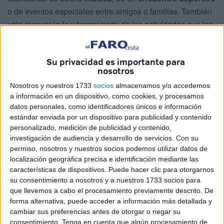
o de eventos especiales entre amigos o familias. También
vale renovar la fe y formar parte de las actividades que las
hermandades
tienen preparadas.
La agenda comienza este viernes a las 17:30 horas. El
Su privacidad es importante para
nosotros
centro cultural Al Idrissi invita a la
recitación del Corán en
Taywid
en el salón de actos del complejo deportivo
José
Nosotros y nuestros 1733
socios
almacenamos y/o accedemos
Martínez Pirri
.
a información en un dispositivo, como cookies, y procesamos
datos personales, como identificadores únicos e información
A las 18:00 horas, el artista
Pako Vega
se estará
estándar enviada por un dispositivo para publicidad y contenido
personalizado, medición de publicidad y contenido,
presentando en la Sala Denver.
investigación de audiencia y desarrollo de servicios.
Con su
permiso, nosotros y nuestros socios podemos utilizar datos de
localización geográfica precisa e identificación mediante las
características de dispositivos. Puede hacer clic para otorgarnos
su consentimiento a nosotros y a nuestros 1733 socios para
que llevemos a cabo el procesamiento previamente descrito. De
forma alternativa, puede acceder a información más detallada y
cambiar sus preferencias antes de otorgar o negar su
consentimiento.
Tenga en cuenta que algún procesamiento de