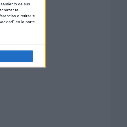
esamiento de sus
echazar tal
erencias o retirar su
vacidad" en la parte