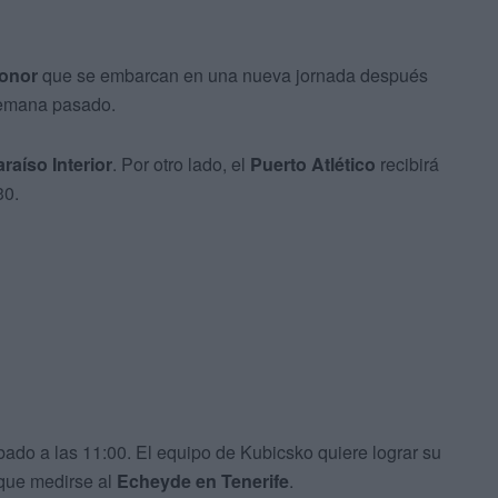
Honor
que se embarcan en una nueva jornada después
 semana pasado.
raíso Interior
. Por otro lado, el
Puerto Atlético
recibirá
30.
ábado a las 11:00. El equipo de Kubicsko quiere lograr su
 que medirse al
Echeyde en Tenerife
.