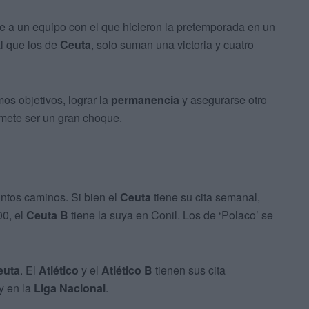
e a un equipo con el que hicieron la pretemporada en un
al que los de
Ceuta
, solo suman una victoria y cuatro
os objetivos, lograr la
permanencia
y asegurarse otro
omete ser un gran choque.
tintos caminos. Si bien el
Ceuta
tiene su cita semanal,
00, el
Ceuta B
tiene la suya en Conil. Los de ‘Polaco’ se
euta
. El
Atlético
y el
Atlético B
tienen sus cita
y en la
Liga Nacional
.