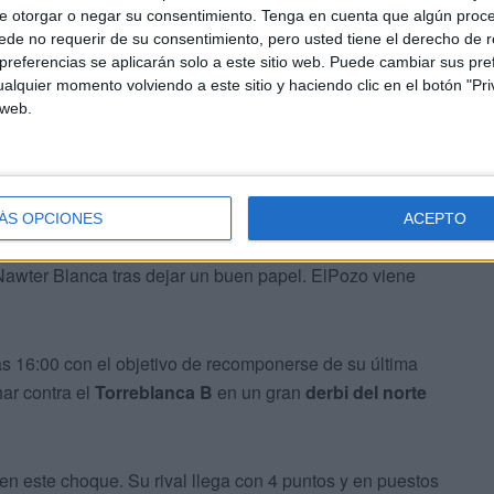
e otorgar o negar su consentimiento.
Tenga en cuenta que algún proc
de no requerir de su consentimiento, pero usted tiene el derecho de r
referencias se aplicarán solo a este sitio web. Puede cambiar sus pref
alquier momento volviendo a este sitio y haciendo clic en el botón "Pri
 web.
ales
, tiene por delante otro desafío igual de interesante
al filial de
ElPozo Murcia
en el Molina este sábado a
ón pueden dar fe de que su juego está ‘in crescendo’.
ÁS OPCIONES
ACEPTO
 Nawter Blanca tras dejar un buen papel. ElPozo viene
las 16:00 con el objetivo de recomponerse de su última
har contra el
Torreblanca B
en un gran
derbi del norte
s en este choque. Su rival llega con 4 puntos y en puestos