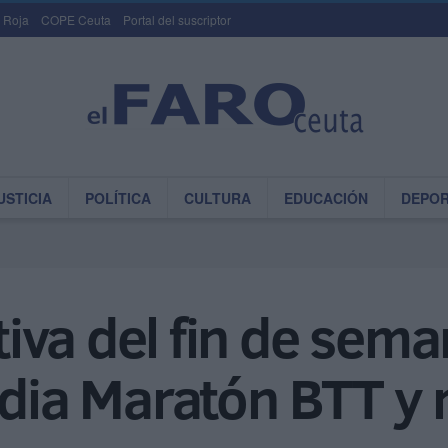
 Roja
COPE Ceuta
Portal del suscriptor
USTICIA
POLÍTICA
CULTURA
EDUCACIÓN
DEPO
va del fin de sema
Media Maratón BTT 