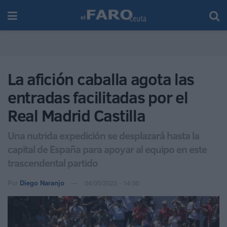
La afición caballa agota las
entradas facilitadas por el
Real Madrid Castilla
Una nutrida expedición se desplazará hasta la
capital de España para apoyar al equipo en este
trascendental partido
Por
Diego Naranjo
04/05/2023 - 14:00