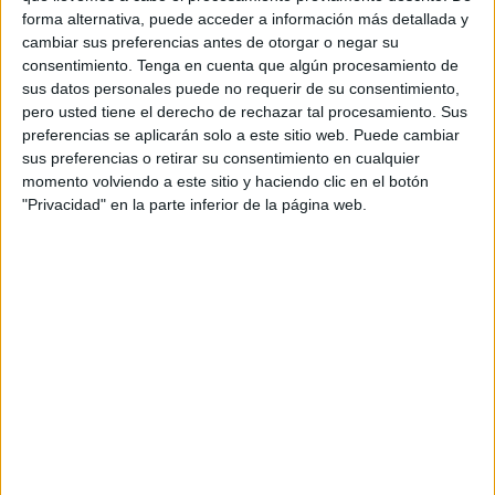
forma alternativa, puede acceder a información más detallada y
conscientes de la importancia de sacar algo positivo de
cambiar sus preferencias antes de otorgar o negar su
tierras madrileñas.
consentimiento.
Tenga en cuenta que algún procesamiento de
sus datos personales puede no requerir de su consentimiento,
El club lo ha anunciado a través de un breve comunicado
pero usted tiene el derecho de rechazar tal procesamiento. Sus
a través de las redes sociales y es que los aficionados han
preferencias se aplicarán solo a este sitio web. Puede cambiar
comprados todas las entradas que han sido facilitadas por
sus preferencias o retirar su consentimiento en cualquier
momento volviendo a este sitio y haciendo clic en el botón
el club blanco.
"Privacidad" en la parte inferior de la página web.
Para los que, por desgracia, no hayan podido conseguir
sus localidades, podrán apoyarlos en Ceuta a través de
una pantalla en el
auditorio de La Marina
, al igual que
ocurriera en el encuentro ante el
Deportivo de la Coruña
.
El Ceuta está ahora con 37 puntos en el primer puesto de
salida de la salvación. Por delante suya se encuentra el
San Sebastián de los Reyes con 38 puntos.
Los ceutíes le tienen el gol average