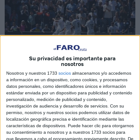
Su privacidad es importante para
nosotros
Nosotros y nuestros 1733
socios
almacenamos y/o accedemos
Imagen de archivo
a información en un dispositivo, como cookies, y procesamos
datos personales, como identificadores únicos e información
estándar enviada por un dispositivo para publicidad y contenido
personalizado, medición de publicidad y contenido,
La afición
del Ceuta
no ha decaído del varapalo sufrido el
investigación de audiencia y desarrollo de servicios.
Con su
permiso, nosotros y nuestros socios podemos utilizar datos de
pasado fin de semana ante Unionistas y han agotado las
localización geográfica precisa e identificación mediante las
entradas para asistir a Valdebebas. Los caballas no
características de dispositivos. Puede hacer clic para otorgarnos
quieren dejar solo
a su equipo
ante el trascendental
su consentimiento a nosotros y a nuestros 1733 socios para
encuentro
ante el Real Madrid Castilla
y es que son
que llevemos a cabo el procesamiento previamente descrito. De