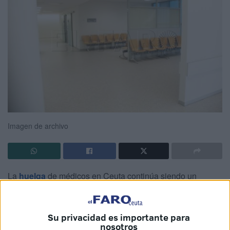
Imagen de archivo
La
huelga
de médicos en Ceuta continúa siendo un
escollo para todos pero especialmente para los usuarios
que
no tienen la oportunidad de ser atendidos
como se
merecen y sus problemas de salud se agravan.
Su privacidad es importante para
nosotros