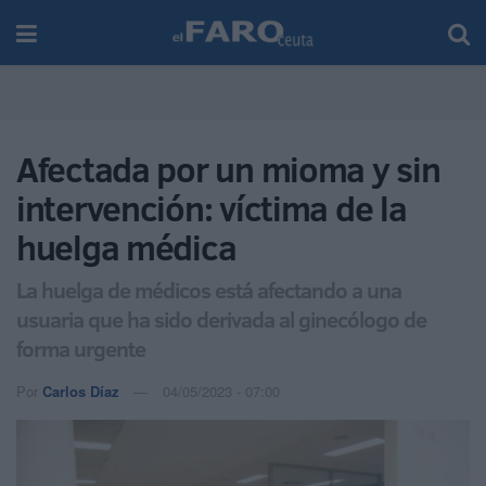
Afectada por un mioma y sin
intervención: víctima de la
huelga médica
La huelga de médicos está afectando a una
usuaria que ha sido derivada al ginecólogo de
forma urgente
Por
Carlos Díaz
04/05/2023 - 07:00