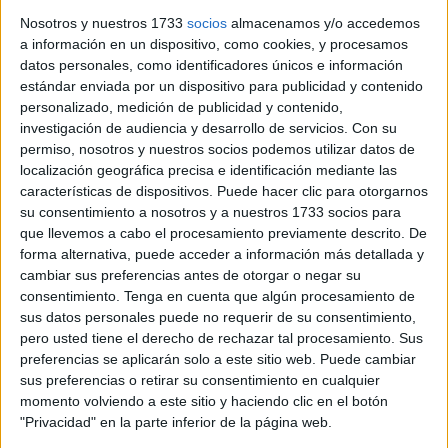
Este es el caso de una usuaria con una afección
Nosotros y nuestros 1733
socios
almacenamos y/o accedemos
ginecológica, concretamente un mioma que está
a información en un dispositivo, como cookies, y procesamos
empeorando y necesita una intervención quirúrgica lo
datos personales, como identificadores únicos e información
estándar enviada por un dispositivo para publicidad y contenido
antes posible pero no se la conceden debido al parón
personalizado, medición de publicidad y contenido,
sanitario que ayer alcanzó su vigésimo tercer día.
investigación de audiencia y desarrollo de servicios.
Con su
permiso, nosotros y nuestros socios podemos utilizar datos de
Toda esta historia comenzó hace un mes con una revisión
localización geográfica precisa e identificación mediante las
ginecológica que esta persona tuvo que realizarse en
características de dispositivos. Puede hacer clic para otorgarnos
Marruecos debido a que no le daban cita en el
Hospital
su consentimiento a nosotros y a nuestros 1733 socios para
que llevemos a cabo el procesamiento previamente descrito. De
Universitario
. “Fui a una consulta de
ginecología
y me
forma alternativa, puede acceder a información más detallada y
detectaron un mioma bastante grande que me dijeron que
cambiar sus preferencias antes de otorgar o negar su
tenía que ser retirado”, explica.
consentimiento.
Tenga en cuenta que algún procesamiento de
sus datos personales puede no requerir de su consentimiento,
Al pedir cita en su médico de cabecera la derivó al
pero usted tiene el derecho de rechazar tal procesamiento. Sus
especialista pero este, al estar en huelga, no la ha
preferencias se aplicarán solo a este sitio web. Puede cambiar
sus preferencias o retirar su consentimiento en cualquier
atendido para valorar la situación en la que se encuentra
momento volviendo a este sitio y haciendo clic en el botón
su afección y lo grave que pueda ser.
"Privacidad" en la parte inferior de la página web.