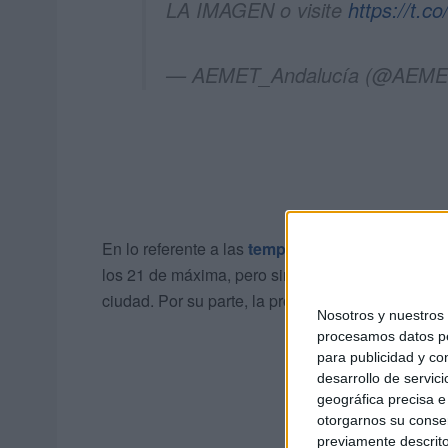
LA IMAGEN o visite
https://t.
— AEMET_Andalucía (@AEMET
En lo referente a las
temperaturas
previstas, se
los 21 de máxima, pero sin llegarse a registrar 
ciudad. Por su parte, la probabilidad de precipita
Nosotros y nuestro
procesamos datos per
para publicidad y co
desarrollo de servici
geográfica precisa e 
otorgarnos su conse
previamente descrito