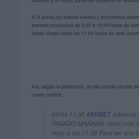
también a la mayor parte del Estrecho de Gibralta
A la alerta por fuertes vientos y fenómenos cost
previsto producirse de 6:00 a 19:59 horas de est
fuerte oleaje hasta las 11:59 horas de este Juev
Así, según la predicción, en las costas ceutíes s
cuatro metros.
04/04 11:36
#AEMET
adelanta
PASADO MAÑANA. Nivel máx ama
vigor a las 11:36 Para ver una 