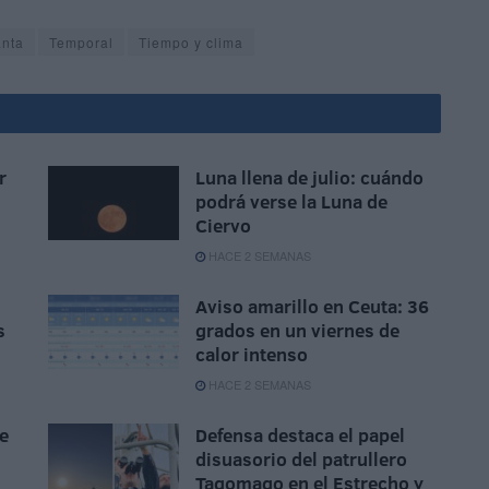
nta
Temporal
Tiempo y clima
r
Luna llena de julio: cuándo
podrá verse la Luna de
Ciervo
HACE 2 SEMANAS
Aviso amarillo en Ceuta: 36
s
grados en un viernes de
calor intenso
HACE 2 SEMANAS
e
Defensa destaca el papel
disuasorio del patrullero
Tagomago en el Estrecho y