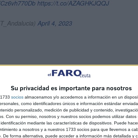
co/Cz6vh770Db
https://t.co/AZAGHKJQQJ
_Andalucia)
April 4, 2023
gún la Aemet, oscilarán entre los 15 grados de mínima y
por lo tanto temperaturas demasiado bajas en nuestra
Su privacidad es importante para nosotros
ción será del cero por ciento.
s 1733
socios
almacenamos y/o accedemos a información en un disposit
sonales, como identificadores únicos e información estándar enviada 
ntenido personalizado, medición de publicidad y contenido, investigaci
os.
Con su permiso, nosotros y nuestros socios podemos utilizar datos 
identificación mediante las características de dispositivos. Puede hacer
ntimiento a nosotros y a nuestros 1733 socios para que llevemos a ca
. De forma alternativa, puede acceder a información más detallada y 