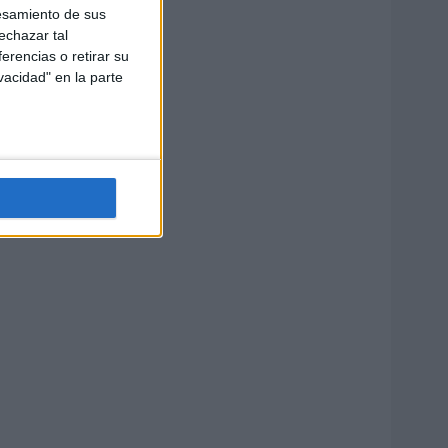
esamiento de sus
echazar tal
erencias o retirar su
vacidad" en la parte