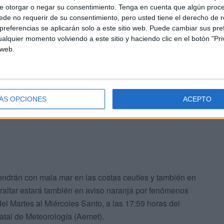
e otorgar o negar su consentimiento.
Tenga en cuenta que algún proc
n las horas centrales del día las rachas de viento
de no requerir de su consentimiento, pero usted tiene el derecho de r
referencias se aplicarán solo a este sitio web. Puede cambiar sus pref
alquier momento volviendo a este sitio y haciendo clic en el botón "Pri
 web.
euta-Algeciras podría verse afectada. Como viene siendo
matológicas adversas en el
Estrecho de Gibraltar
 compañías que operan en la ruta, FRS,
ÁS OPCIONES
ACEPTO
endrán con mala mar en las costas ceutíes y también en
braltar estará también en aviso naranja por fenómenos
l Martes al Miércoles Santo, a las 17:59 horas del
atal de Meteorología (Aemet).