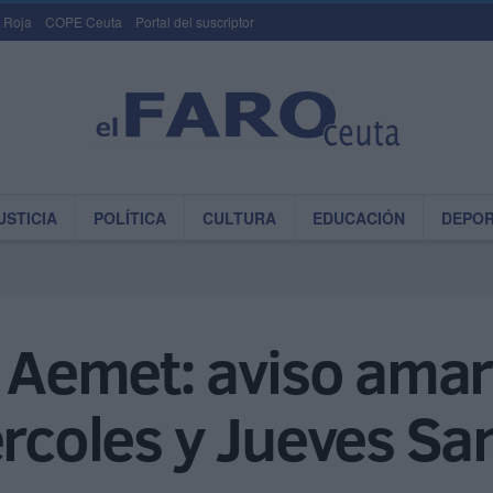
 Roja
COPE Ceuta
Portal del suscriptor
USTICIA
POLÍTICA
CULTURA
EDUCACIÓN
DEPO
a Aemet: aviso amari
ércoles y Jueves Sa