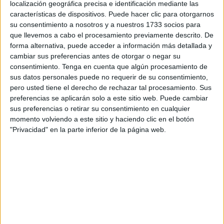
localización geográfica precisa e identificación mediante las
características de dispositivos. Puede hacer clic para otorgarnos
A través de un comunicado de prensa, AEGC ha
su consentimiento a nosotros y a nuestros 1733 socios para
anunciado que este 29 de marzo ha presentado un escrito
que llevemos a cabo el procesamiento previamente descrito. De
formal ante el
Consejo de la Guardia Civil
reclamando la
forma alternativa, puede acceder a información más detallada y
cambiar sus preferencias antes de otorgar o negar su
implantación urgente de la
jornada laboral de 35 horas
consentimiento.
Tenga en cuenta que algún procesamiento de
semanales
.
sus datos personales puede no requerir de su consentimiento,
pero usted tiene el derecho de rechazar tal procesamiento. Sus
De acuerdo con lo que han trasladado desde la
preferencias se aplicarán solo a este sitio web. Puede cambiar
asociación, esta demanda surge tras el reciente
sus preferencias o retirar su consentimiento en cualquier
desbloqueo de este marco horario para la
Administración
momento volviendo a este sitio y haciendo clic en el botón
"Privacidad" en la parte inferior de la página web.
General del Estado (AGE)
, pactado entre el Gobierno y
los sindicatos el pasado 27 de marzo, con una puesta en
marcha prevista para abril de 2026.
Para la
Asociación Española de Guardias Civiles
, la
exclusión de los agentes de este nuevo marco horario se
traduce en lo que han calificado como una "maniobra
discriminatoria", haciendo un comparación con la