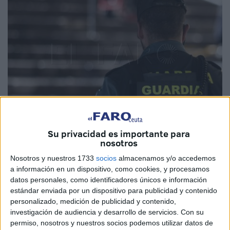
Su privacidad es importante para
Imagen de archivo
nosotros
Nosotros y nuestros 1733
socios
almacenamos y/o accedemos
a información en un dispositivo, como cookies, y procesamos
datos personales, como identificadores únicos e información
La
Asociación Española de Guardias Civiles (AEGC)
,
estándar enviada por un dispositivo para publicidad y contenido
también con presencia en Ceuta, ha alzado la voz para
personalizado, medición de publicidad y contenido,
investigación de audiencia y desarrollo de servicios.
Con su
exigir el fin de lo que consideran un agravio comparativo
permiso, nosotros y nuestros socios podemos utilizar datos de
persistente respecto al resto de los empleados públicos.