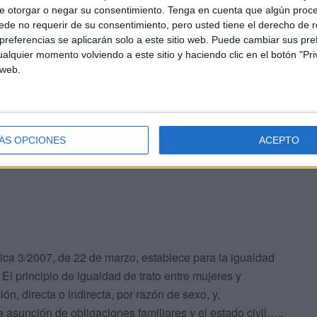
e otorgar o negar su consentimiento.
Tenga en cuenta que algún proc
mpañeras"
de no requerir de su consentimiento, pero usted tiene el derecho de r
referencias se aplicarán solo a este sitio web. Puede cambiar sus pref
alquier momento volviendo a este sitio y haciendo clic en el botón "Pri
rente de la Benemérita a una mujer, “esta no ha
 web.
iminando a los hombres, sino que a quien están
sobre sus hombros el peso de la crianza, una actitud
uas en las que solo ellas eran responsables de la
ÁS OPCIONES
ACEPTO
ca 3/2007, de 22 de marzo, establece para la igualdad
El principio de igualdad de trato entre mujeres y
n, directa o indirecta, por razón de sexo, y,
 asunción de obligaciones familiares y el estado civil…..