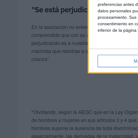
preferencias antes d
"Se está perjudicando a las co
datos personales pue
procesamiento. Sus p
consentimiento en cu
En la asociación no entienden cómo teniendo al f
inferior de la página
comprendido que con su actitud no se está discr
perjudicando es a nuestras compañeras al echar 
machista que retrotrae a la mujer a épocas antig
crianza”.
M
"Olvidando, según la AEGC que en la Ley Orgáni
de hombres y mujeres en sus artículos 3 y 4 que: 
hombres supone la ausencia de toda discriminació
especialmente, las derivadas de la maternidad, la