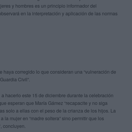
jeres y hombres es un principio informador del
 observará en la interpretación y aplicación de las normas
haya corregido lo que consideran una “vulneración de
Guardia Civil”.
n a hacerlo este 15 de diciembre durante la celebración
l que esperan que María Gámez “recapacite y no siga
solo a ellas con el peso de la crianza de los hijos. La
 a la mujer en “madre soltera” sino permitir que los
, concluyen.