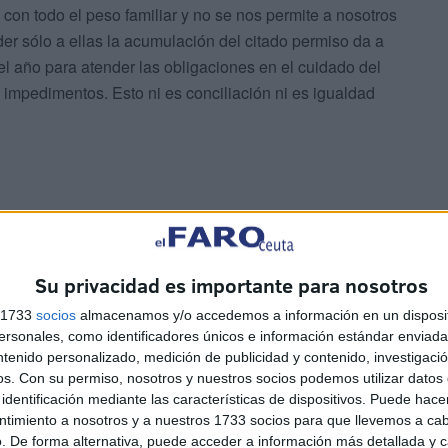
con todo el peso familiar y no se nos permite a nosotros
der sólo a ellas la acumulación del citado permiso da a
el año para atender las obligaciones en el cuidado del
 impedimentos. Esto ni es conciliación ni es igualdad
Su privacidad es importante para nosotros
contestó al escrito asegurándoles que la propuesta se
les modificaciones de la normativa reguladora de esta
s 1733
socios
almacenamos y/o accedemos a información en un disposit
sonales, como identificadores únicos e información estándar enviada 
 General que regula las vacaciones, permisos y licencias
ntenido personalizado, medición de publicidad y contenido, investigaci
 anunciado a principios de año no se ha cumplido nada,
os.
Con su permiso, nosotros y nuestros socios podemos utilizar datos 
a la directora su compromiso de estudiar esta
identificación mediante las características de dispositivos. Puede hacer
ntimiento a nosotros y a nuestros 1733 socios para que llevemos a ca
. De forma alternativa, puede acceder a información más detallada y 