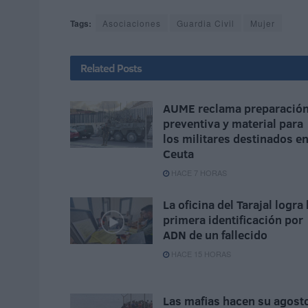
Tags:
Asociaciones
Guardia Civil
Mujer
Related
Posts
AUME reclama preparació
preventiva y material para
los militares destinados e
Ceuta
HACE 7 HORAS
La oficina del Tarajal logra 
primera identificación por
ADN de un fallecido
HACE 15 HORAS
Las mafias hacen su agost