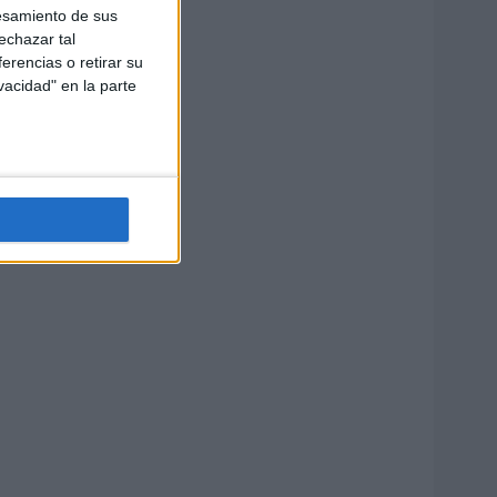
esamiento de sus
echazar tal
erencias o retirar su
vacidad" en la parte