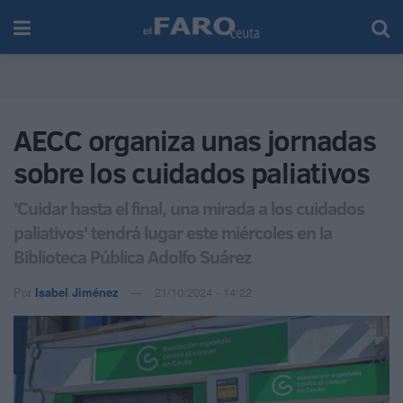
AECC organiza unas jornadas
sobre los cuidados paliativos
'Cuidar hasta el final, una mirada a los cuidados
paliativos' tendrá lugar este miércoles en la
Biblioteca Pública Adolfo Suárez
Por
Isabel Jiménez
21/10/2024 - 14:22