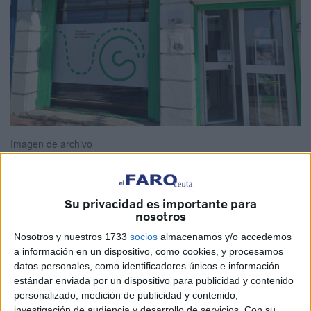
Imagen de archivo
Su privacidad es importante para
La
Asociación Española Contra el Cáncer (AECC)
de
nosotros
Ceuta organiza la conferencia 'Cuidar hasta el final, una
Nosotros y nuestros 1733
socios
almacenamos y/o accedemos
mirada a los cuidados paliativos'. Este evento tendrá lugar
a información en un dispositivo, como cookies, y procesamos
en la
Biblioteca Pública Adolfo Suárez
el miércoles día
datos personales, como identificadores únicos e información
estándar enviada por un dispositivo para publicidad y contenido
23 de octubre a las 19.00 horas.
personalizado, medición de publicidad y contenido,
investigación de audiencia y desarrollo de servicios.
Con su