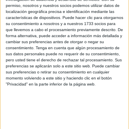
Esta conferencia, cuyo acceso será libre hasta completar
permiso, nosotros y nuestros socios podemos utilizar datos de
aforo, tiene como objetivo sensibilizar a los ceutíes sobre
localización geográfica precisa e identificación mediante las
la importancia de los cuidados paliativos y analizar su
características de dispositivos. Puede hacer clic para otorgarnos
situación en nuestra ciudad de Ceuta.
su consentimiento a nosotros y a nuestros 1733 socios para
que llevemos a cabo el procesamiento previamente descrito. De
Los cuidados paliativos son un enfoque integral de
forma alternativa, puede acceder a información más detallada y
cambiar sus preferencias antes de otorgar o negar su
atención destinado a mejorar la
calidad de vida
de los
consentimiento.
Tenga en cuenta que algún procesamiento de
pacientes con enfermedades graves o terminales y de sus
sus datos personales puede no requerir de su consentimiento,
familias. Estos cuidados no solo se centran en el alivio del
pero usted tiene el derecho de rechazar tal procesamiento. Sus
dolor y otros síntomas, sino también en ofrecer apoyo
preferencias se aplicarán solo a este sitio web. Puede cambiar
emocional,
psicológico
y espiritual, garantizando una
sus preferencias o retirar su consentimiento en cualquier
momento volviendo a este sitio y haciendo clic en el botón
atención respetuosa y digna en los momentos finales de la
"Privacidad" en la parte inferior de la página web.
vida.