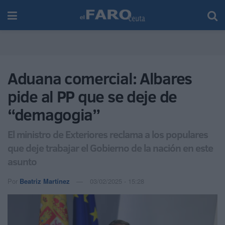
Aduana comercial: Albares
pide al PP que se deje de
“demagogia”
El ministro de Exteriores reclama a los populares
que deje trabajar el Gobierno de la nación en este
asunto
Por
Beatriz Martínez
03/02/2025 - 15:28