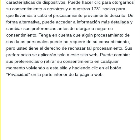
características de dispositivos. Puede hacer clic para otorgarnos
político que está totalmente garantizado entre los dos
su consentimiento a nosotros y a nuestros 1731 socios para
gobiernos" para la reapertura de la aduana de Melilla,
que llevemos a cabo el procesamiento previamente descrito. De
forma alternativa, puede acceder a información más detallada y
cerrada unilateralmente por Marruecos en agosto de 2018,
cambiar sus preferencias antes de otorgar o negar su
y la apertura de una nueva en Ceuta.
consentimiento.
Tenga en cuenta que algún procesamiento de
sus datos personales puede no requerir de su consentimiento,
El ministro ha justificado el que aún no se haya producido
pero usted tiene el derecho de rechazar tal procesamiento. Sus
la apertura de ambas a que aún hay "trabajo técnico" por
preferencias se aplicarán solo a este sitio web. Puede cambiar
parte de los servicios aduaneros de los dos países,
sus preferencias o retirar su consentimiento en cualquier
momento volviendo a este sitio y haciendo clic en el botón
después de que en el caso de Melilla sí que por
primera
"Privacidad" en la parte inferior de la página web.
vez se produjo el cruce de un primer camión con
mercancías el pasado 15 de enero
en el marco de lo
tildó de una "primera fase" de cara a la normalización.
"En estos mismos momentos las aduanas se están
hablando para solventar esos problemas técnicos y que el
día que arranque eso ya no tenga vuelta atrás", ha
puntualizado.