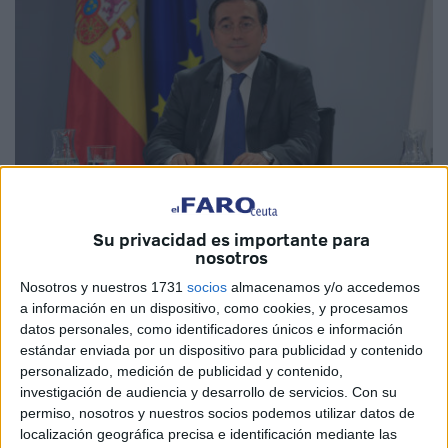
Su privacidad es importante para
nosotros
Nosotros y nuestros 1731
socios
almacenamos y/o accedemos
El ministro de Asuntos Exteriores, Unión Europea y
a información en un dispositivo, como cookies, y procesamos
Cooperación, José Manuel Albares, ha reclamado este
datos personales, como identificadores únicos e información
estándar enviada por un dispositivo para publicidad y contenido
lunes al
PP
que deje de lado la "demagogia" en lo relativo
personalizado, medición de publicidad y contenido,
a la apertura de las
aduanas
de Ceuta y
Melilla
acordadas
investigación de audiencia y desarrollo de servicios.
Con su
con
Marruecos
y que deje trabajar al Gobierno.
permiso, nosotros y nuestros socios podemos utilizar datos de
localización geográfica precisa e identificación mediante las
Albares ha defendido que existe "un acuerdo a nivel